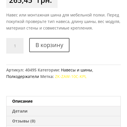
Навес или монтажная шина для мебельной полки. Перед
покупкой проверьте тип навеса, длину шины, вес модуля,
материал стены и совместимые крепления.
Количество
В корзину
товара
Ушко
регулируемое
белое
Артикул:
40495
Категории:
Навесы и шины
,
GTV
Полкодержатели
Метка:
ZK-ZAW-10C-KPL
на
240кг
ZK-
ZAW-
Описание
10C-
Детали
KPL
Отзывы (0)