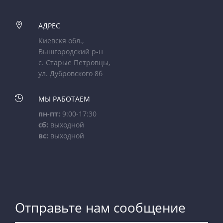

АДРЕС
Киевскя обл.,
Вышгородский р-н
с. Старые Петровцы,
ул. Дубровского 8б

МЫ РАБОТАЕМ
пн-пт:
9:00-17:30
сб:
выходной
вс:
выходной
Отправьте нам сообщение