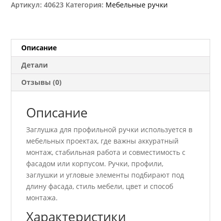
Артикул:
40623
Категория:
Мебельные ручки
проф,
ручку
алюминий
правая
Описание
GTV
Детали
VELLO
PA-
Отзывы (0)
ZASVELLO-
LNP-
Описание
05
Заглушка для профильной ручки используется в
мебельных проектах, где важны аккуратный
монтаж, стабильная работа и совместимость с
фасадом или корпусом. Ручки, профили,
заглушки и угловые элементы подбирают под
длину фасада, стиль мебели, цвет и способ
монтажа.
Характеристики