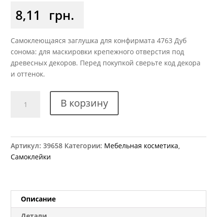
8,11
грн.
Самоклеющаяся заглушка для конфирмата 4763 Дуб
сонома: для маскировки крепежного отверстия под
древесных декоров. Перед покупкой сверьте код декора
и оттенок.
Количество
В корзину
товара
Заглушка
самоклеющаяся
для
Артикул:
39658
Категории:
Мебельная косметика
,
конфирмата
Самоклейки
4763
дуб
сонома
Описание
Детали