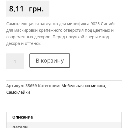
8,11
грн.
Самоклеющаяся заглушка для минификса 9023 Синий:
для маскировки крепежного отверстия под цветных и
современных декоров. Перед покупкой сверьте код
декора и оттенок.
Количество
В корзину
товара
Заглушка
самоклеющаяся
на
Артикул:
35659
Категории:
Мебельная косметика
,
минификс
Самоклейки
9023
синяя
Описание
Детали