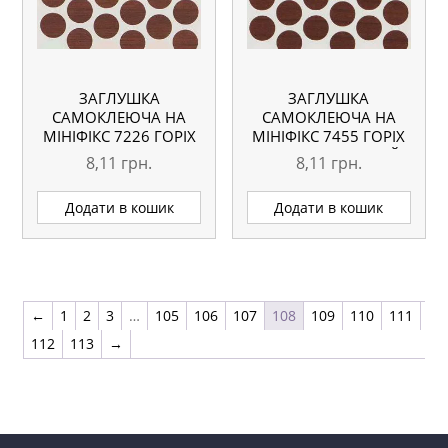
ЗАГЛУШКА
ЗАГЛУШКА
САМОКЛЕЮЧА НА
САМОКЛЕЮЧА НА
МІНІФІКС 7226 ГОРІХ
МІНІФІКС 7455 ГОРІХ
ЕККО
БОЛОННЯ ТЕМНИЙ
8,11
грн.
8,11
грн.
Додати в кошик
Додати в кошик
←
1
2
3
…
105
106
107
108
109
110
111
112
113
→