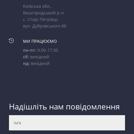
Київська обл.,
Вишгородський р-н
с. Старі Петрівці,
вул. Дубровського 8б

МИ ПРАЦЮЄМО
пн-пт:
9:00-17:30
сб:
вихідний
нд:
вихідний
Надішліть нам повідомлення