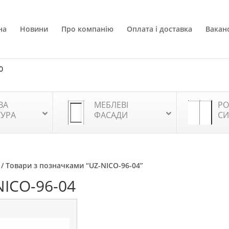
на
Новини
Про компанію
Оплата і доставка
Ваканс
0
ВА
МЕБЛЕВІ
РО
ТУРА
ФАСАДИ
СИ
/ Товари з позначками “UZ-NICO-96-04”
NICO-96-04