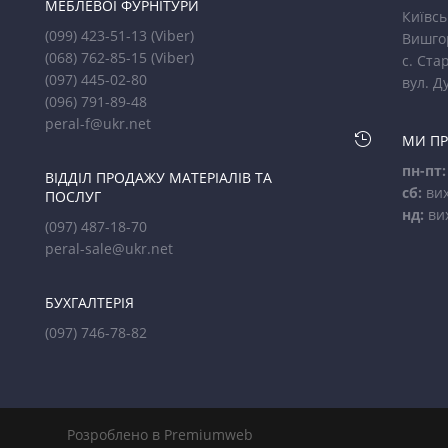
МЕБЛЕВОЇ ФУРНІТУРИ
Київсь
(099) 423-51-13
(Viber)
Вишго
(068) 762-85-15
(Viber)
с. Стар
(097) 445-02-80
вул. Д
(096) 791-89-48
peral-f@ukr.net

МИ П
пн-пт:
ВІДДІЛ ПРОДАЖУ МАТЕРІАЛІВ ТА
сб:
вих
ПОСЛУГ
нд:
ви
(097) 487-18-70
peral-sale@ukr.net
БУХГАЛТЕРІЯ
(097) 746-78-82
Розроблено в Premiumweb