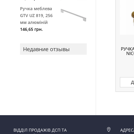
Ручка меблева
GTV UZ 819, 256
мм алюміній
146,65
грн.
Недавние отзывы
РУЧК
NIC
Д
ВІДДІЛ ПРОДАЖІВ ДСП ТА

АДРЕС