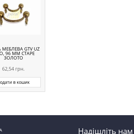
А МЕБЛЕВА GTV UZ
O, 96 ММ СТАРЕ
ЗОЛОТО
62,54
грн.
одати в кошик
Надішліть нам
А