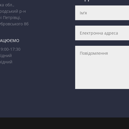
ка обл.,
родський р-н
і Петрівці,
убровського 8б
РАЦЮЄМО
9:00-17:30
ідний
хідний