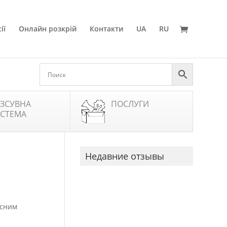
ії
Онлайн розкрій
Контакти
UA
RU
ЗСУВНА
ПОСЛУГИ
СТЕМА
Недавние отзывы
асним