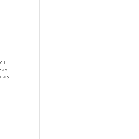
о-і
дним
ць» у
,