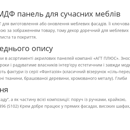
 МДФ панель для сучасних меблів
для виготовлення або оновлення меблевих фасадів. Її ключова
урою за зображенням товару, тому декор доречний для меблевих
листа та покриття.
реднього опису
ри в асортименті акрилових панелей компанії «АГТ ПЛЮС». Знос
 роки і радуватиме власників інтер'єру естетичним і завжди мо
ть фактури із серії «Фантазія» (класичний візерунок «сіль-пере
ерхні тканини, брашованої деревини, хромованого металу). Глиби
ння
ду”, а як частину всієї композиції: поруч із ручками, крайкою,
496 (S102) Крем добре працює у прямих фасадах, високих шафах
.