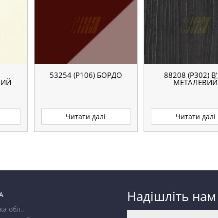
53254 (P106) БОРДО
88208 (P302) В
ЛИЙ
МЕТАЛЕВИЙ
Читати далі
Читати далі
Надішліть нам
А
ка обл.,