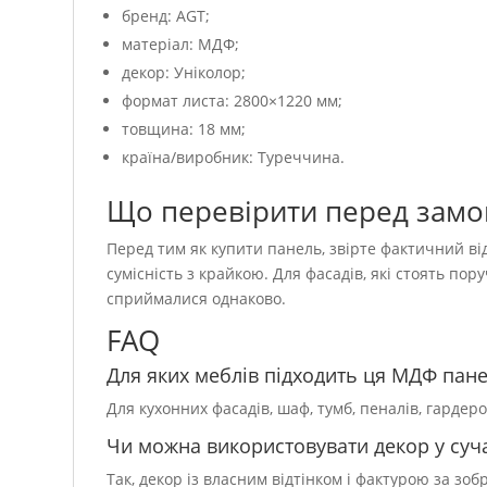
бренд: AGT;
матеріал: МДФ;
декор: Уніколор;
формат листа: 2800×1220 мм;
товщина: 18 мм;
країна/виробник: Туреччина.
Що перевірити перед зам
Перед тим як купити панель, звірте фактичний від
сумісність з крайкою. Для фасадів, які стоять пор
сприймалися однаково.
FAQ
Для яких меблів підходить ця МДФ пан
Для кухонних фасадів, шаф, тумб, пеналів, гардер
Чи можна використовувати декор у суча
Так, декор із власним відтінком і фактурою за зо