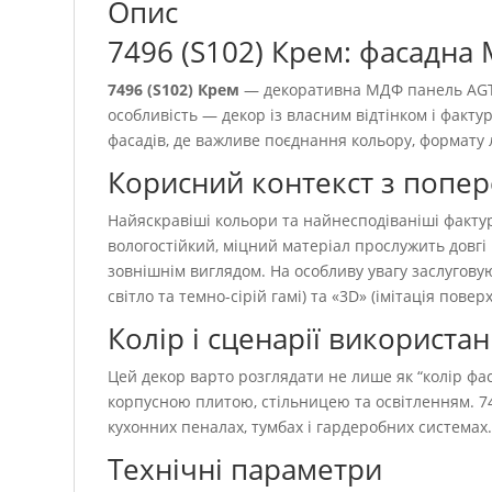
Опис
7496 (S102) Крем: фасадна
7496 (S102) Крем
— декоративна МДФ панель AGT 
особливість — декор із власним відтінком і факт
фасадів, де важливе поєднання кольору, формату 
Корисний контекст з попе
Найяскравіші кольори та найнесподіваніші факту
вологостійкий, міцний матеріал прослужить довгі
зовнішнім виглядом. На особливу увагу заслуговую
світло та темно-сірій гамі) та «3D» (імітація пов
Колір і сценарії використа
Цей декор варто розглядати не лише як “колір фаса
корпусною плитою, стільницею та освітленням. 7
кухонних пеналах, тумбах і гардеробних системах
Технічні параметри