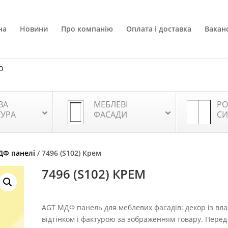
на
Новини
Про компанію
Оплата і доставка
Ваканс
0
ВА
МЕБЛЕВІ
РО
ТУРА
ФАСАДИ
СИ
ДФ панелі
/ 7496 (S102) Крем
7496 (S102) КРЕМ
AGT МДФ панель для меблевих фасадів: декор із вл
відтінком і фактурою за зображенням товару. Перед