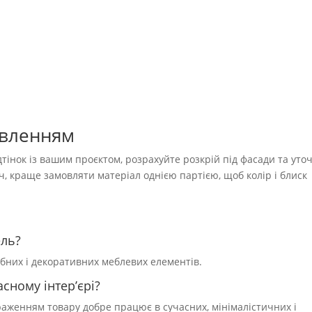
овленням
тінок із вашим проєктом, розрахуйте розкрій під фасади та уто
уч, краще замовляти матеріал однією партією, щоб колір і блиск
ель?
обних і декоративних меблевих елементів.
сному інтер’єрі?
браженням товару добре працює в сучасних, мінімалістичних і