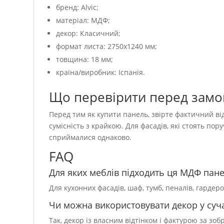
бренд: Alvic;
матеріал: МДФ;
декор: Класичний;
формат листа: 2750х1240 мм;
товщина: 18 мм;
країна/виробник: Іспанія.
Що перевірити перед зам
Перед тим як купити панель, звірте фактичний від
сумісність з крайкою. Для фасадів, які стоять пор
сприймалися однаково.
FAQ
Для яких меблів підходить ця МДФ пан
Для кухонних фасадів, шаф, тумб, пеналів, гардер
Чи можна використовувати декор у суча
Так, декор із власним відтінком і фактурою за зо