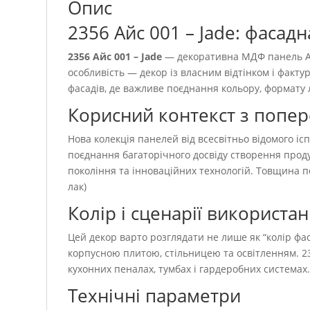
Опис
2356 Айс 001 – Jade: фасад
2356 Айс 001 – Jade
— декоративна МДФ панель Alv
особливість — декор із власним відтінком і факт
фасадів, де важливе поєднання кольору, формату 
Корисний контекст з попе
Нова колекція панелей від всесвітньо відомого іс
поєднання багаторічного досвіду створення продук
покоління та інноваційних технологій. Товщина п
лак)
Колір і сценарії використа
Цей декор варто розглядати не лише як “колір фаса
корпусною плитою, стільницею та освітленням. 23
кухонних пеналах, тумбах і гардеробних системах
Технічні параметри