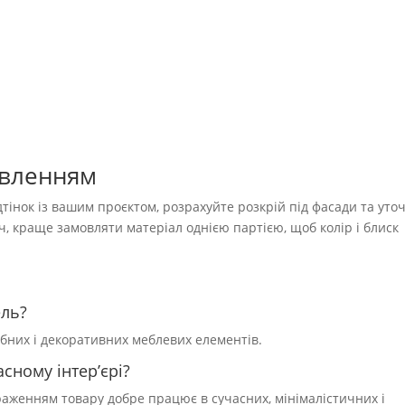
овленням
тінок із вашим проєктом, розрахуйте розкрій під фасади та уто
уч, краще замовляти матеріал однією партією, щоб колір і блиск
ель?
обних і декоративних меблевих елементів.
сному інтер’єрі?
браженням товару добре працює в сучасних, мінімалістичних і