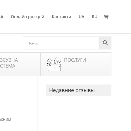
ії
Онлайн розкрій
Контакти
UA
RU
ЗСУВНА
ПОСЛУГИ
СТЕМА
Недавние отзывы
ласним