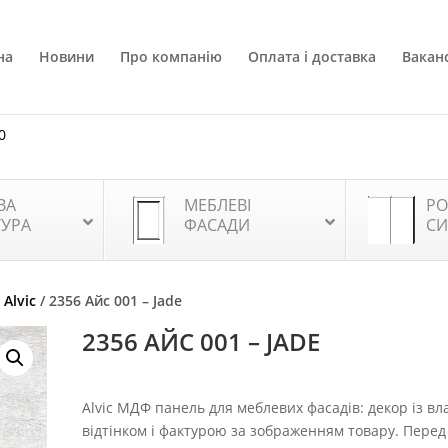
на
Новини
Про компанію
Оплата і доставка
Ваканс
0
ВА
МЕБЛЕВІ
РО
ТУРА
ФАСАДИ
СИ
Alvic
/ 2356 Айс 001 – Jade
2356 АЙС 001 – JADE
Alvic МДФ панель для меблевих фасадів: декор із в
відтінком і фактурою за зображенням товару. Перед