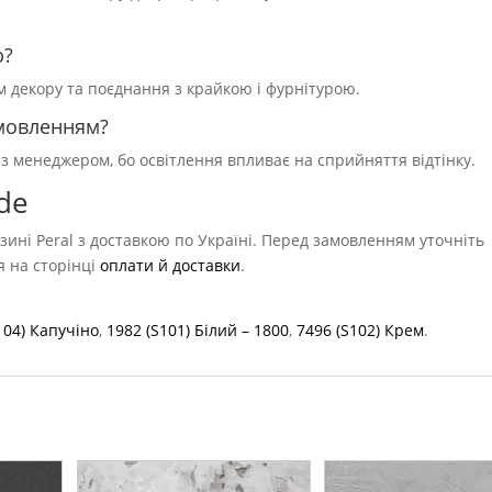
ю?
ям декору та поєднання з крайкою і фурнітурою.
амовленням?
 з менеджером, бо освітлення впливає на сприйняття відтінку.
ade
зині Peral з доставкою по Україні. Перед замовленням уточніть
ся на сторінці
оплати й доставки
.
104) Капучіно
,
1982 (S101) Білий – 1800
,
7496 (S102) Крем
.