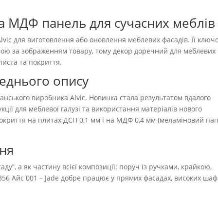
на МДФ панель для сучасних меблів
ic для виготовлення або оновлення меблевих фасадів. Її ключ
урою за зображенням товару, тому декор доречний для меблевих
листа та покриття.
реднього опису
панського виробника Alvic. Новинка стала результатом вдалого
ції для меблевої галузі та використання матеріалів нового
окриття на плитах ДСП 0,1 мм і на МДФ 0,4 мм (меламіновий пап
ння
ду”, а як частину всієї композиції: поруч із ручками, крайкою,
56 Айс 001 – Jade добре працює у прямих фасадах, високих шаф
.