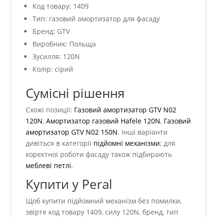
Код товару: 1409
Тип: газовий амортизатор для фасаду
Бренд: GTV
Виробник: Польща
Зусилля: 120N
Колір: сірий
Сумісні рішення
Схожі позиції:
Газовий амортизатор GTV N02
120N
,
Амортизатор газовий Hafele 120N
,
Газовий
амортизатор GTV N02 150N
. Інші варіанти
дивіться в категорії
підйомні механізми
; для
коректної роботи фасаду також підбирають
меблеві петлі
.
Купити у Peral
Щоб купити підйомний механізм без помилки,
звірте код товару 1409, силу 120N, бренд, тип