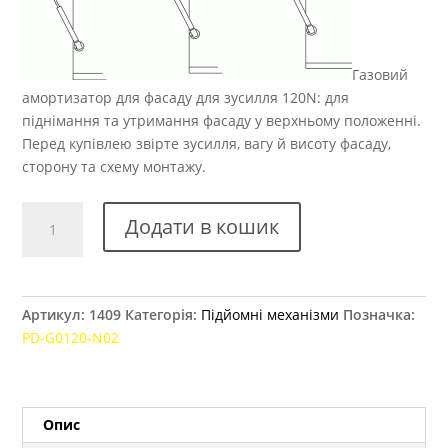
Газовий
амортизатор для фасаду для зусилля 120N: для
піднімання та утримання фасаду у верхньому положенні.
Перед купівлею звірте зусилля, вагу й висоту фасаду,
сторону та схему монтажу.
Газовий
Додати в кошик
амортизатор
GTV
N02
120N
Артикул:
1409
Категорія:
Підйомні механізми
Позначка:
кількість
PD-G0120-N02
Опис