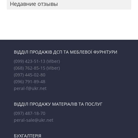
Недавние отзывы
ВІДДІЛ ПРОДАЖІВ ДСП ТА МЕБЛЕВОЇ ФУРНІТУРИ
(099) 423-51-13
(Viber)
(068) 762-85-15
(Viber)
(097) 445-02-80
(096) 791-89-48
peral-f@ukr.net
ВІДДІЛ ПРОДАЖУ МАТЕРІАЛІВ ТА ПОСЛУГ
(097) 487-18-70
peral-sale@ukr.net
БУХГАЛТЕРІЯ