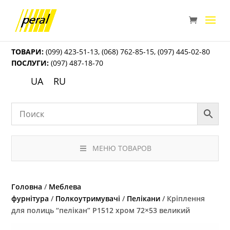
ТОВАРИ:
(099) 423-51-13
,
(068) 762-85-15
,
(097) 445-02-80
ПОСЛУГИ:
(097) 487-18-70
UA
RU
МЕНЮ ТОВАРОВ
Головна
/
Меблева
фурнітура
/
Полкоутримувачі
/
Пелікани
/ Кріплення
для полиць “пелікан” Р1512 хром 72×53 великий