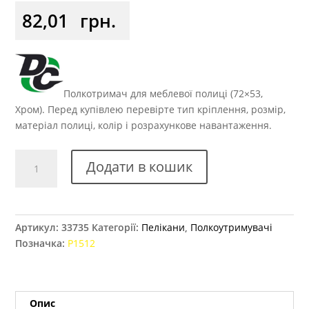
82,01
грн.
Полкотримач для меблевої полиці (72×53,
Хром). Перед купівлею перевірте тип кріплення, розмір,
матеріал полиці, колір і розрахункове навантаження.
Кріплення
Додати в кошик
для
полиць
"пелікан"
Р1512
Артикул:
33735
Категорії:
Пелікани
,
Полкоутримувачі
хром
Позначка:
Р1512
72x53
великий
кількість
Опис