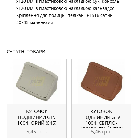
х120 мм із пластиковою накладкою бук
,
Консоль
х120 мм із пластиковою накладкою кальвадос
,
Кріплення для полиць "пелікан" Р1516 сатин
40×35 маленький
.
СУПУТНІ ТОВАРИ
КУТОЧОК
КУТОЧОК
ПОДВІЙНИЙ GTV
ПОДВІЙНИЙ GTV
1004, СІРИЙ (645)
1004, СВІТЛО-
КОРИЧНЕВИЙ (725)
5,46
грн.
5,46
грн.