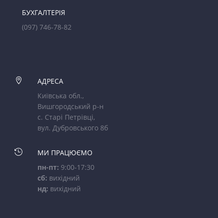
БУХГАЛТЕРІЯ
(097) 746-78-82

АДРЕСА
Київська обл.,
Вишгородський р-н
с. Старі Петрівці,
вул. Дубровського 8б

МИ ПРАЦЮЄМО
пн-пт:
9:00-17:30
сб:
вихідний
нд:
вихідний