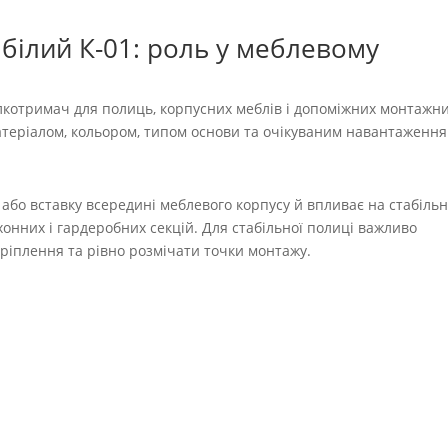
 білий К-01: роль у меблевому
котримач для полиць, корпусних меблів і допоміжних монтажн
матеріалом, кольором, типом основи та очікуваним навантаження
або вставку всередині меблевого корпусу й впливає на стабільн
ухонних і гардеробних секцій. Для стабільної полиці важливо
кріплення та рівно розмічати точки монтажу.