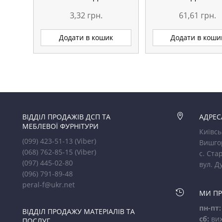
3,32
грн.
61,61
грн.
Додати в кошик
Додати в коши
ВІДДІЛ ПРОДАЖІВ ДСП ТА

АДРЕС
МЕБЛЕВОЇ ФУРНІТУРИ
Київсь
(099) 423-51-13
(Viber)
Вишго
(068) 762-85-15
(Viber)
с. Стар
(097) 445-02-80
вул. Д
(096) 791-89-48
peral-f@ukr.net

МИ П
пн-пт:
ВІДДІЛ ПРОДАЖУ МАТЕРІАЛІВ ТА
сб:
вих
ПОСЛУГ