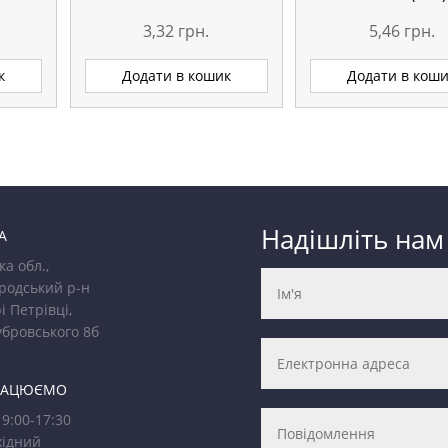
3,32
грн.
5,46
грн.
к
Додати в кошик
Додати в кош
Надішліть нам
А
ка обл.,
родський р-н
і Петрівці,
убровського 8б
РАЦЮЄМО
9:00-17:30
ідний