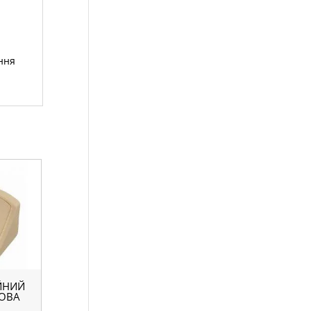
ння
ЙНИЙ
НОВА