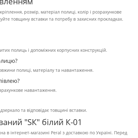
овленням
ріплення, розмір, матеріал полиці, колір і розрахункове
уйте товщину вставки та потребу в захисних прокладках.
критих полиць і допоміжних корпусних конструкцій.
олицю?
довжини полиці, матеріалу та навантаження.
півлею?
розрахункове навантаження.
дзеркало та відповідає товщині вставки.
аний "SК" білий К-01
а в інтернет-магазині Peral з доставкою по Україні. Перед