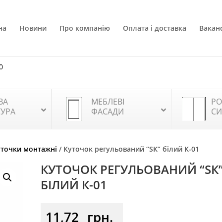
на
Новини
Про компанію
Оплата і доставка
Ваканс
0
ВА
МЕБЛЕВІ
РО
ТУРА
ФАСАДИ
СИ
уточки монтажні
/ Куточок регульований “SК” білий К-01
КУТОЧОК РЕГУЛЬОВАНИЙ “SК
БІЛИЙ К-01
11,72
грн.