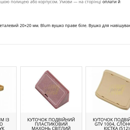
з вашою полицею або корпусом. Умови — на сторінці
оплати й
металевий 20×20 мм
,
Blum вушко праве біле
,
Вушко для навішува
М ІЗ
КУТОЧОК ПОДВІЙНИЙ
КУТОЧОК ПОДВІ
Ю
ПЛАСТИКОВИЙ
GTV 1004, СЛО
УК
МАХОНЬ СВІТЛИЙ
КІСТКА (512)