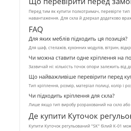
Що перевірити перед зам
Перед тим як купити полкотримач, перевірте тип к
навантаження. Для скла й дзеркал додатково врах
FAQ
Для яких меблів підходить ця позиція?
Для шаф, стелажів, кухонних модулів, вітрин, від
Чи можна ставити одне кріплення на п
Зазвичай ні: кількість точок опори залежить від 
Що найважливіше перевірити перед ку
Тип кріплення, розмір, матеріал полиці, колір і 
Чи підходить кріплення для скла?
Лише якщо тип виробу розрахований на скло або 
Де купити Куточок регульов
Купити Куточок регульований "SК" білий К-01 можн