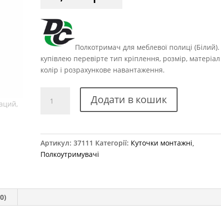
Полкотримач для меблевої полиці (Білий).
купівлею перевірте тип кріплення, розмір, матеріал
колір і розрахункове навантаження.
Куточок
Додати в кошик
регульований
"SК"
білий
К-01
Артикул:
37111
Категорії:
Куточки монтажні
,
кількість
Полкоутримувачі
0)