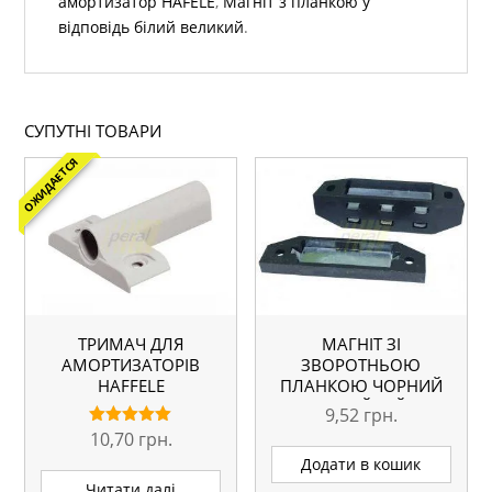
амортизатор HAFELE
,
Магніт з планкою у
відповідь білий великий
.
СУПУТНІ ТОВАРИ
ОЖИДАЕТСЯ
ТРИМАЧ ДЛЯ
МАГНІТ ЗІ
АМОРТИЗАТОРІВ
ЗВОРОТНЬОЮ
HAFFELE
ПЛАНКОЮ ЧОРНИЙ
ВЕЛИЙКИЙ
9,52
грн.
10,70
грн.
Оцінено в
5.00
Додати в кошик
з 5
Читати далі