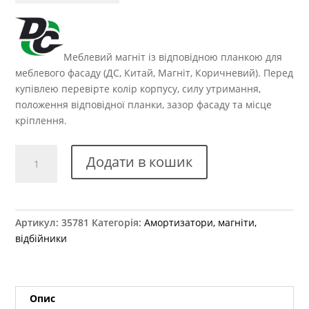
Меблевий магніт із відповідною планкою для
меблевого фасаду (ДС, Китай, Магніт, Коричневий). Перед
купівлею перевірте колір корпусу, силу утримання,
положення відповідної планки, зазор фасаду та місце
кріплення.
Магніт
Додати в кошик
зі
зворотньою
планкою
коричневий
Артикул:
35781
Категорія:
Амортизатори, магніти,
кількість
відбійники
Опис