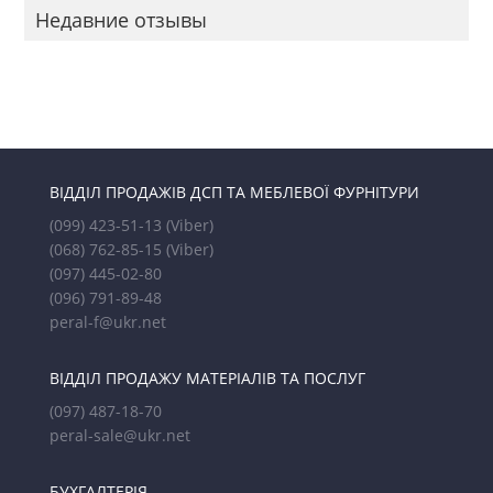
Недавние отзывы
ВІДДІЛ ПРОДАЖІВ ДСП ТА МЕБЛЕВОЇ ФУРНІТУРИ
(099) 423-51-13
(Viber)
(068) 762-85-15
(Viber)
(097) 445-02-80
(096) 791-89-48
peral-f@ukr.net
ВІДДІЛ ПРОДАЖУ МАТЕРІАЛІВ ТА ПОСЛУГ
(097) 487-18-70
peral-sale@ukr.net
БУХГАЛТЕРІЯ