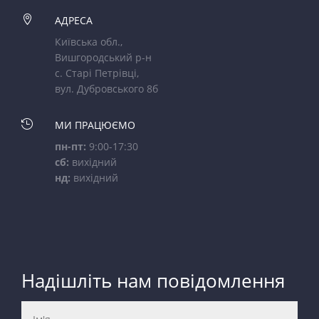

АДРЕСА
Київська обл.,
Вишгородський р-н
с. Старі Петрівці,
вул. Дубровського 8б

МИ ПРАЦЮЄМО
пн-пт:
9:00-17:30
сб:
вихідний
нд:
вихідний
Надішліть нам повідомлення