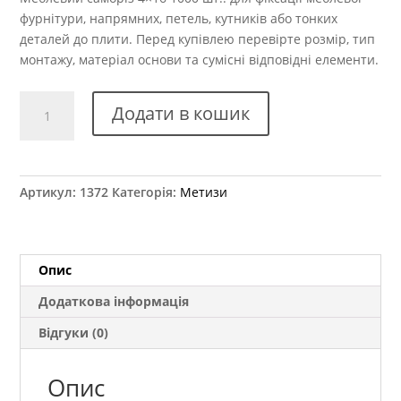
фурнітури, напрямних, петель, кутників або тонких
деталей до плити. Перед купівлею перевірте розмір, тип
монтажу, матеріал основи та сумісні відповідні елементи.
Саморіз
Додати в кошик
4,0x16
мм
(1000
шт.)
Артикул:
1372
Категорія:
Метизи
кількість
Опис
Додаткова інформація
Відгуки (0)
Опис