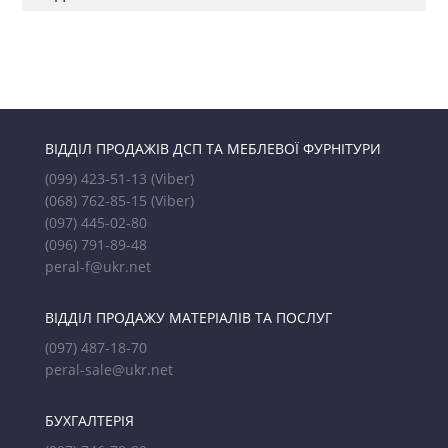
ВІДДІЛ ПРОДАЖІВ ДСП ТА МЕБЛЕВОЇ ФУРНІТУРИ
(099) 423-51-13
(Viber)
(068) 762-85-15
(Viber)
(097) 445-02-80
(096) 791-89-48
peral-f@ukr.net
ВІДДІЛ ПРОДАЖУ МАТЕРІАЛІВ ТА ПОСЛУГ
(097) 487-18-70
peral-sale@ukr.net
БУХГАЛТЕРІЯ