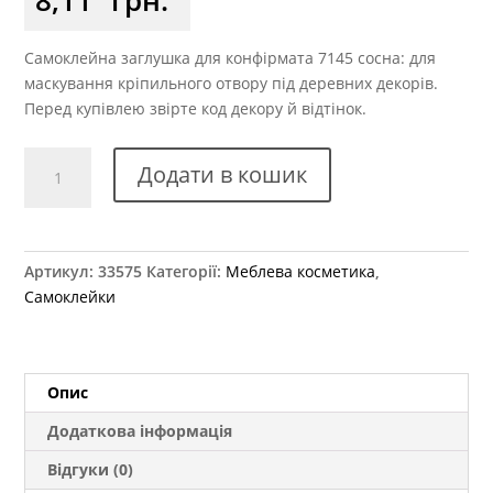
Самоклейна заглушка для конфірмата 7145 сосна: для
маскування кріпильного отвору під деревних декорів.
Перед купівлею звірте код декору й відтінок.
Заглушка
Додати в кошик
самоклеюча
для
конфірмату
7145
Артикул:
33575
Категорії:
Меблева косметика
,
сосна
Самоклейки
кількість
Опис
Додаткова інформація
Відгуки (0)