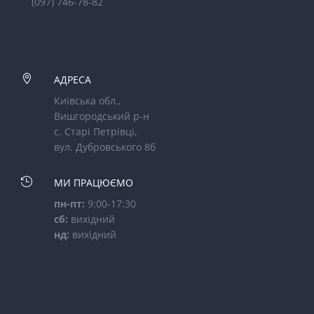
(097) 746-78-82

АДРЕСА
Київська обл.,
Вишгородський р-н
с. Старі Петрівці,
вул. Дубровського 8б

МИ ПРАЦЮЄМО
пн-пт:
9:00-17:30
сб:
вихідний
нд:
вихідний