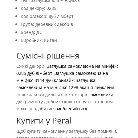
Тип: заглушка для мініфікса
Код декору: 0285
Колір/декор: дуб лімберт
Група: деревних декорів
Бренд: ДС
Виробник: Китай
Сумісні рішення
Схожі декори:
Заглушка самоклеюча на мініфікс
0285 дуб лімберт
,
Заглушка самоклеюча на
мініфікс 3144 дуб клондайк
,
Заглушка
самоклеюча на мініфікс 1298 акація лейкленд
.
Інші кольори дивіться в категорії
самоклейки
;
для ремонту дрібних сколів поруч із отвором
може знадобитися
меблевий віск
.
Купити у Peral
Щоб купити самоклейну заглушку без помилки,