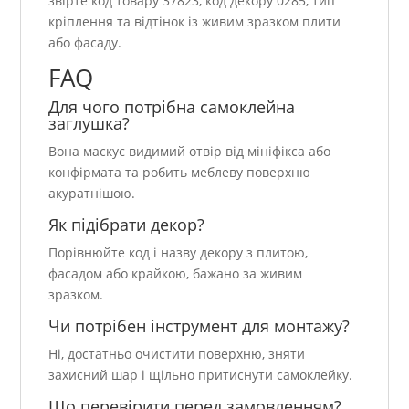
звірте код товару 37823, код декору 0285, тип
кріплення та відтінок із живим зразком плити
або фасаду.
FAQ
Для чого потрібна самоклейна
заглушка?
Вона маскує видимий отвір від мініфікса або
конфірмата та робить меблеву поверхню
акуратнішою.
Як підібрати декор?
Порівнюйте код і назву декору з плитою,
фасадом або крайкою, бажано за живим
зразком.
Чи потрібен інструмент для монтажу?
Ні, достатньо очистити поверхню, зняти
захисний шар і щільно притиснути самоклейку.
Що перевірити перед замовленням?