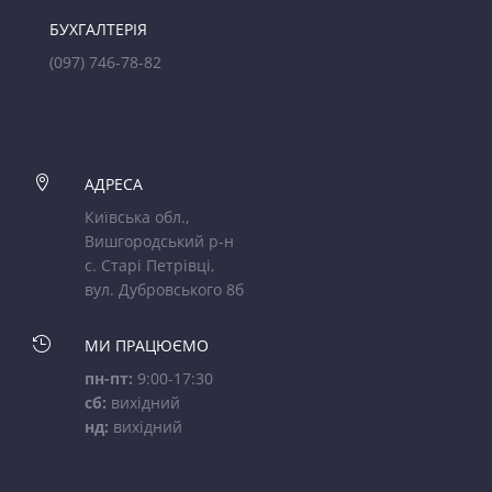
БУХГАЛТЕРІЯ
(097) 746-78-82

АДРЕСА
Київська обл.,
Вишгородський р-н
с. Старі Петрівці,
вул. Дубровського 8б

МИ ПРАЦЮЄМО
пн-пт:
9:00-17:30
сб:
вихідний
нд:
вихідний