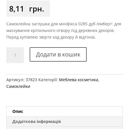
8,11
грн.
Самоклейна заглушка для мініфікса 0285 дуб лімберт: для
маскування кріпильного отвору під деревних декорів.
Перед купівлею звірте код декору й відтінок.
Заглушка
Додати в кошик
самоклеюча
на
мініфікс
0285
Артикул:
37823
Категорії:
Меблева косметика
,
дуб
Самоклейки
лімберт
кількість
Опис
Додаткова інформація