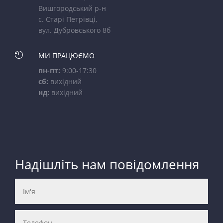
Вишгородський р-н
с. Старі Петрівці,
вул. Дубровського 8б

МИ ПРАЦЮЄМО
пн-пт:
9:00-17:30
сб:
вихідний
нд:
вихідний
Надішліть нам повідомлення