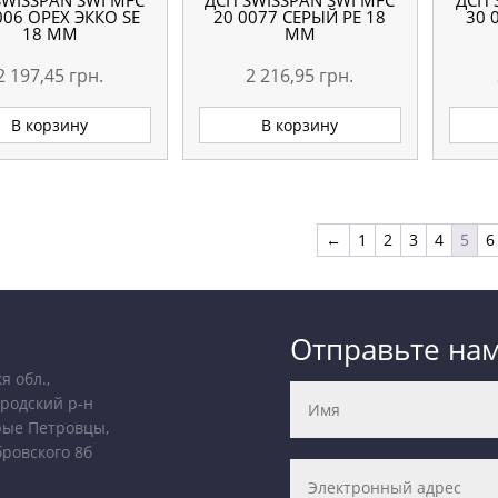
SWISSPAN SWI MFC
ДСП SWISSPAN SWI MFC
ДСП 
006 ОРЕХ ЭККО SE
20 0077 СЕРЫЙ PE 18
30 
18 ММ
ММ
2 197,45
грн.
2 216,95
грн.
В корзину
В корзину
←
1
2
3
4
5
6
Отправьте на
я обл.,
родский р-н
рые Петровцы,
бровского 8б