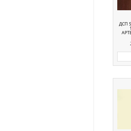
ДСП 
АРТ