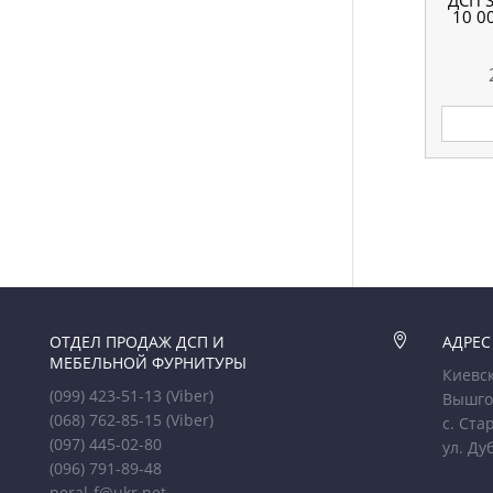
ДСП 
10 0
ОТДЕЛ ПРОДАЖ ДСП И

АДРЕС
МЕБЕЛЬНОЙ ФУРНИТУРЫ
Киевск
(099) 423-51-13
(Viber)
Вышго
(068) 762-85-15
(Viber)
с. Ста
(097) 445-02-80
ул. Ду
(096) 791-89-48
peral-f@ukr.net