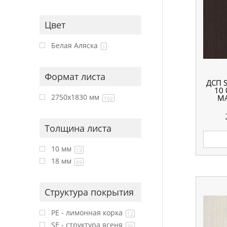
Цвет
Белая Аляска
1
Формат листа
ДСП 
10 
2750x1830 мм
МА
102
Толщина листа
10 мм
13
18 мм
89
Структура покрытия
PE - лимонная корка
12
SE - структура ясеня
36