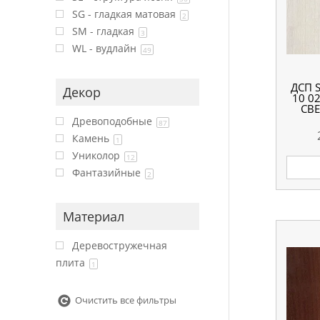
SG - гладкая матовая
2
SM - гладкая
3
WL - вудлайн
49
ДСП 
Декор
10 0
СВЕ
Древоподобные
87
Камень
1
Униколор
12
Фантазийные
2
Материал
Деревостружечная
плита
1
Очистить все фильтры