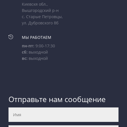
Киевскя обл.,
Вышгородский р-н
с. Старые Петровцы,
ул. Дубровского 8б

МЫ РАБОТАЕМ
пн-пт:
9:00-17:30
сб:
выходной
вс:
выходной
Отправьте нам сообщение