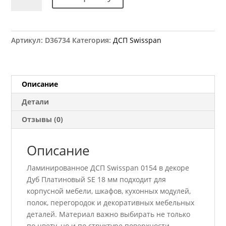
товара
ДСП
Swisspan
SWI
Артикул:
D36734
Категория:
ДСП Swisspan
MFC
10
0154
Дуб
Описание
Платиновый
Детали
SE
18
Отзывы (0)
мм
Описание
Ламинированное ДСП Swisspan 0154 в декоре
Дуб Платиновый SE 18 мм подходит для
корпусной мебели, шкафов, кухонных модулей,
полок, перегородок и декоративных мебельных
деталей. Материал важно выбирать не только
по цвету, но и по структуре поверхности,