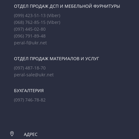
ОТДЕЛ ПРОДАЖ ДСП И МЕБЕЛЬНОЙ ФУРНИТУРЫ
(099) 423-51-13
(Viber)
(068) 762-85-15
(Viber)
(097) 445-02-80
(096) 791-89-48
peral-f@ukr.net
ОТДЕЛ ПРОДАЖ МАТЕРИАЛОВ И УСЛУГ
(097) 487-18-70
peral-sale@ukr.net
БУХГАЛТЕРИЯ
(097) 746-78-82

АДРЕС