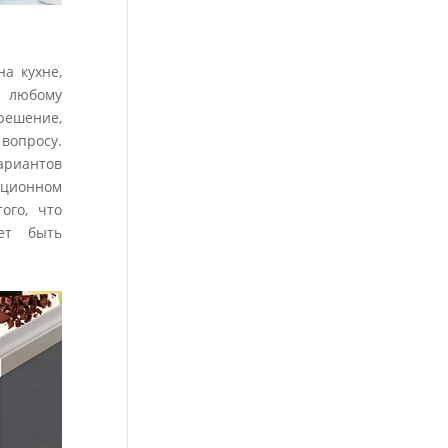
а кухне,
к любому
решение,
вопросу.
ариантов
иционном
ого, что
ет быть