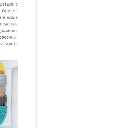
роться с
. Они не
ические
недавно.
ложение
евесины.
ут иметь