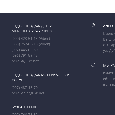
ОТДЕЛ ПРОДАЖ ДСП И

АДРЕС
МЕБЕЛЬНОЙ ФУРНИТУРЫ
Киевск
(099) 423-51-13
(Viber)
Вышго
(068) 762-85-15
(Viber)
с. Ста
(097) 445-02-80
ул. Ду
(096) 791-89-48
peral-f@ukr.net

МЫ Р
пн-пт:
ОТДЕЛ ПРОДАЖ МАТЕРИАЛОВ И
сб:
вы
УСЛУГ
вс:
вы
(097) 487-18-70
peral-sale@ukr.net
БУХГАЛТЕРИЯ
(097) 746-78-82