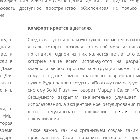
 комфортного мебельного освещения. Делайте ставку на сов
зовать доступное пространство, обеспечивая не только
ид.
Комфорт кроется в деталях
ту, в
Создавая функциональную кухню, не менее важны
дна из
детали, которые позволят в полной мере использ
ие. К
потенциал. Одной из них является петли. Это э
сли в
которые чаще всего используются на разра
 Даже
кухнях, и выбор простых конструкций может пр
а. Для
тому, что даже самый тщательно разработанны
овать
нужно будет заново создать. «Поэтому вам следуе
ю и в
систему Solid Plus», — говорит Марцин Салек. «Т
бесшумного закрытия значительно улучшает 
использования, а эксцентричное регулирования п
ми, в
легко регулировать положение
петли
пос
. «Мы
накручивания.
торая
время
Также важно, как мы организуем создан таким
одаря
пространство. Стоит проявить интерес к про