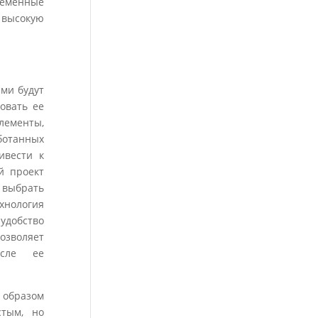
ременные
 высокую
ми будут
овать ее
лементы,
ботанных
ивести к
й проект
т выбрать
ехнология
удобство
озволяет
ле ее
 образом
стым, но