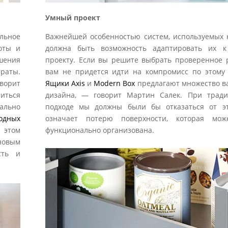
Умный проект
льное
Важнейшей особенностью систем, используемых н
оты и
должна быть возможность адаптировать их 
шения
проекту. Если вы решите выбрать проверенное 
раты.
вам не придется идти на компромисс по этому 
ворит
Ящики Axis
и
Modern Box
предлагают множество в
титься
дизайна, — говорит Мартин Салек. При трад
ально
подходе мы должны были бы отказаться от эт
одных
означает потерю поверхности, которая мож
 этом
функционально организована.
новым
сть и