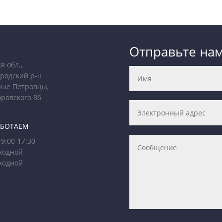
Отправьте на
я обл.,
родский р-н
рые Петровцы,
бровского 8б
АБОТАЕМ
9:00-17:30
ходной
ходной