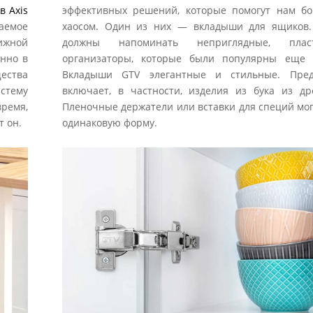
 Axis
эффективных решений, которые помогут нам бо
аемое
хаосом. Один из них — вкладыши для ящиков
ижной
должны напоминать неприглядные, пласт
енно в
организаторы, которые были популярны еще 
ества
Вкладыши GTV элегантные и стильные. Пред
истему
включает, в частности, изделия из бука из др
время,
Пленочные держатели или вставки для специй мог
т он.
одинаковую форму.