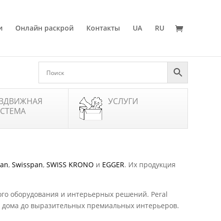
и
Онлайн раскрой
Контакты
UA
RU
ЗДВИЖНАЯ
УСЛУГИ
СТЕМА
pan
,
Swisspan
,
SWISS KRONO
и
EGGER
. Их продукция
ого оборудования и интерьерных решений. Peral
ля дома до выразительных премиальных интерьеров.