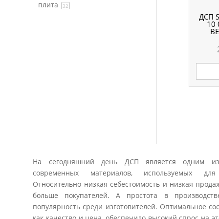
плита
32
ДСП 
10 
ВЕ
На сегодняшний день ДСП является одним из
современных материалов, используемых для
Относительно низкая себестоимость и низкая прода
больше покупателей. А простота в производст
популярность среди изготовителей. Оптимальное со
как качество и цена, обеспечило высокий спрос на эт