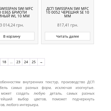
SWISSPAN SWI MFC
ДСП SWISSPAN SWI MFC
0 0365 БРИОТИ
10 0052 ЧЕРЕШНЯ SE 10
МНЫЙ WL 10 ММ
ММ
3 014,24
грн.
817,41
грн.
В корзину
Читать далее
18
…
23
24
25
→
обенностям внутренних текстур, производство ДСП
ебель самых разных форм, исключая изогнутые.
 может создать любую деталь, самых разных
тейший выбор цветов, поможет подчеркнуть
ов, любого интерьера.