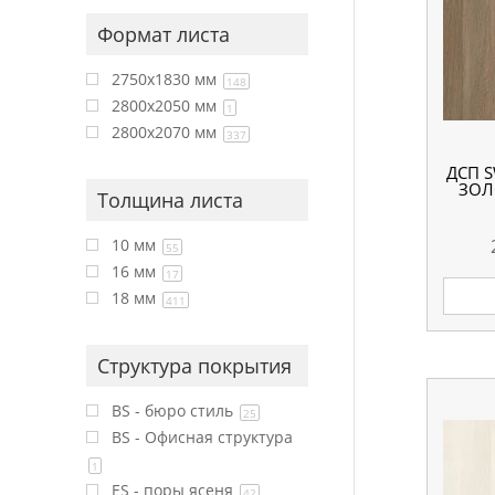
Формат листа
2750x1830 мм
148
2800x2050 мм
1
2800x2070 мм
337
ДСП S
ЗОЛ
Толщина листа
10 мм
55
16 мм
17
18 мм
411
Структура покрытия
BS - бюро стиль
25
BS - Офисная структура
1
ES - поры ясеня
42