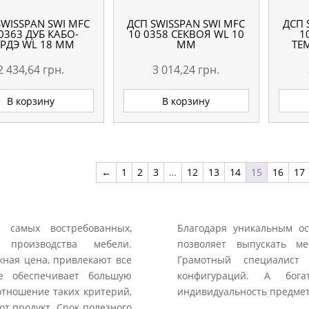
SWISSPAN SWI MFC
ДСП SWISSPAN SWI MFC
ДСП 
0363 ДУБ КАБО-
10 0358 СЕКВОЯ WL 10
1
РДЭ WL 18 ММ
ММ
ТЕ
2 434,64
грн.
3 014,24
грн.
В корзину
В корзину
←
1
2
3
…
12
13
14
15
16
17
 самых востребованных,
Благодаря уникальным ос
 производства мебели.
позволяет выпускать м
жная цена, привлекают все
Грамотный специалист
ве обеспечивает большую
конфигураций. А бога
отношение таких критерий,
индивидуальность предмет
от продукт. Срок полезного