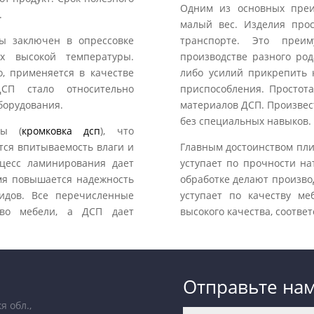
Одним из основных преи
.
малый вес. Изделия про
ты заключен в опрессовке
транспорте. Это преи
х высокой температуры.
производстве разного род
, применяется в качестве
либо усилий прикрепить 
СП стало относительно
приспособления. Простота
борудования.
материалов ДСП. Произвес
без специальных навыков. 
ты (
кромковка дсп
), что
тся впитываемость влаги и
Главным достоинством плит
оцесс ламинирования дает
уступает по прочности на
емя повышается надежность
обработке делают произво
идов. Все перечисленные
уступает по качеству м
тво мебели, а ДСП дает
высокого качества, соотв
Отправьте на
я обл.,