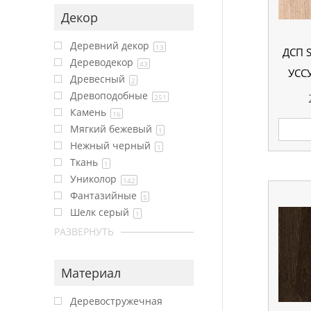
Декор
Деревний декор
13
ДСП 
Дереводекор
43
УСС
Древесный
2
Древоподобные
251
Камень
16
Мягкий бежевый
1
Нежный черный
1
Ткань
1
Униколор
142
Фантазийные
5
Шелк серый
1
РАЗВЕРНУТЬ
Материал
Деревостружечная