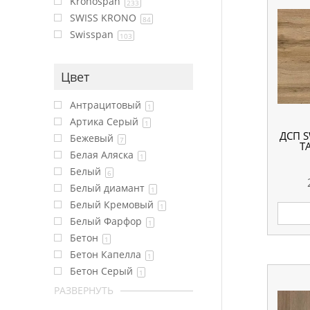
Kronospan
233
SWISS KRONO
84
Swisspan
103
Цвет
Антрацитовый
1
Артика Серый
1
ДСП S
Бежевый
7
Т
Белая Аляска
1
Белый
6
Белый диамант
1
Белый Кремовый
1
Белый Фарфор
1
Бетон
1
Бетон Капелла
1
Бетон Серый
1
РАЗВЕРНУТЬ