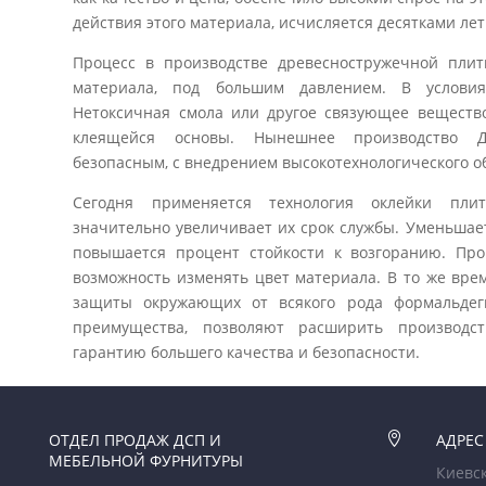
действия этого материала, исчисляется десятками лет
Процесс в производстве древесностружечной пли
материала, под большим давлением. В условия
Нетоксичная смола или другое связующее вещество
клеящейся основы. Нынешнее производство Д
безопасным, с внедрением высокотехнологического о
Сегодня применяется технология оклейки пли
значительно увеличивает их срок службы. Уменьшае
повышается процент стойкости к возгоранию. Пр
возможность изменять цвет материала. В то же вр
защиты окружающих от всякого рода формальдег
преимущества, позволяют расширить производс
гарантию большего качества и безопасности.
ОТДЕЛ ПРОДАЖ ДСП И

АДРЕС
МЕБЕЛЬНОЙ ФУРНИТУРЫ
Киевск