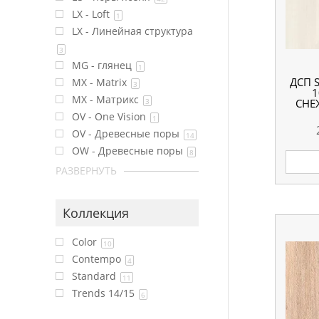
LX - Loft
1
LX - Линейная структура
3
MG - глянец
1
ДСП 
MX - Matrix
3
1
MX - Матрикс
3
СНЕ
OV - One Vision
1
OV - Древесные поры
14
OW - Древесные поры
8
РАЗВЕРНУТЬ
Коллекция
Color
10
Contempo
4
Standard
11
Trends 14/15
6