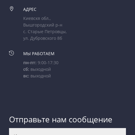

АДРЕС
Киевскя обл.,
Вышгородский р-н
с. Старые Петровцы,
ул. Дубровского 8б

МЫ РАБОТАЕМ
пн-пт:
9:00-17:30
сб:
выходной
вс:
выходной
Отправьте нам сообщение