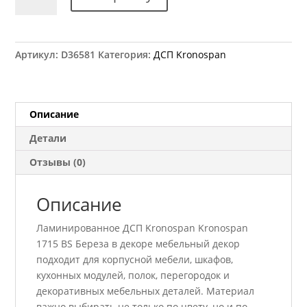
товара
ДСП
Kronospan
1715
Артикул:
D36581
Категория:
ДСП Kronospan
BS
Береза
2800x2070
18
Описание
мм
Детали
Отзывы (0)
Описание
Ламинированное ДСП Kronospan Kronospan
1715 BS Береза в декоре мебельный декор
подходит для корпусной мебели, шкафов,
кухонных модулей, полок, перегородок и
декоративных мебельных деталей. Материал
важно выбирать не только по цвету, но и по