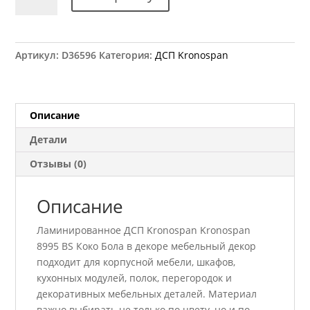
товара
ДСП
Kronospan
8995
Артикул:
D36596
Категория:
ДСП Kronospan
ВS
Коко
Бола
2800x2070
Описание
18
Детали
мм
Отзывы (0)
Описание
Ламинированное ДСП Kronospan Kronospan
8995 ВS Коко Бола в декоре мебельный декор
подходит для корпусной мебели, шкафов,
кухонных модулей, полок, перегородок и
декоративных мебельных деталей. Материал
важно выбирать не только по цвету, но и по