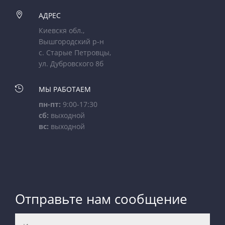

АДРЕС
Киевскя обл.,
Вышгородский р-н
с. Старые Петровцы,
ул. Дубровского 8б

МЫ РАБОТАЕМ
пн-пт:
9:00-17:30
сб:
выходной
вс:
выходной
Отправьте нам сообщение