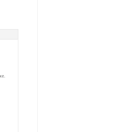
л
ке.