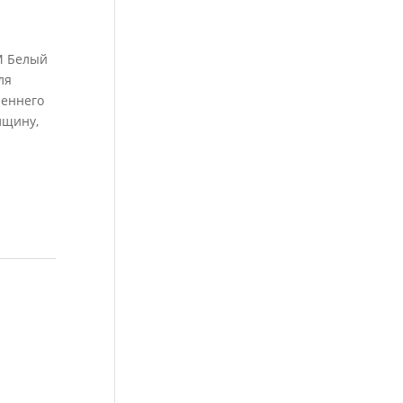
M Белый
ля
реннего
лщину,