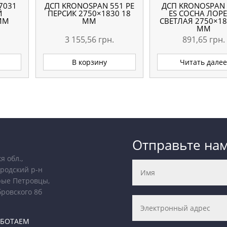
7031
ДСП KRONOSPAN 551 РЕ
ДСП KRONOSPAN 
Й
ПЕРСИК 2750×1830 18
ES СОСНА ЛОР
 ММ
ММ
СВЕТЛАЯ 2750×18
ММ
3 155,56
грн.
891,65
грн.
В корзину
Читать дале
Отправьте на
я обл.,
родский р-н
рые Петровцы,
бровского 8б
АБОТАЕМ