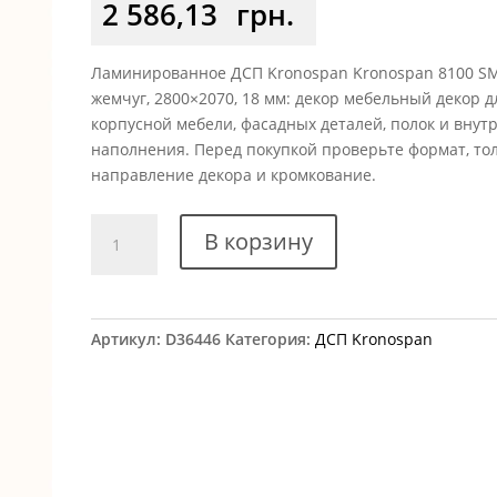
2 586,13
грн.
Ламинированное ДСП Kronospan Kronospan 8100 S
жемчуг, 2800×2070, 18 мм: декор мебельный декор д
корпусной мебели, фасадных деталей, полок и внут
наполнения. Перед покупкой проверьте формат, то
направление декора и кромкование.
Количество
В корзину
товара
ДСП
Kronospan
8100
Артикул:
D36446
Категория:
ДСП Kronospan
SM
Белый
жемчуг
2800x2070
18
мм