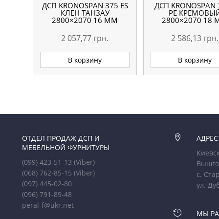
ДСП KRONOSPAN 375 ES
ДСП KRONOSPAN 
КЛЕН ТАНЗАУ
РЕ КРЕМОВЫ
2800×2070 16 ММ
2800×2070 18
2 057,77
грн.
2 586,13
грн.
В корзину
В корзину
ОТДЕЛ ПРОДАЖ ДСП И

АДРЕС
МЕБЕЛЬНОЙ ФУРНИТУРЫ
Киевск
(099) 423-51-13
(Viber)
Вышго
(068) 762-85-15
(Viber)
с. Ста
(097) 445-02-80
ул. Ду
(096) 791-89-48
peral-f@ukr.net

МЫ Р