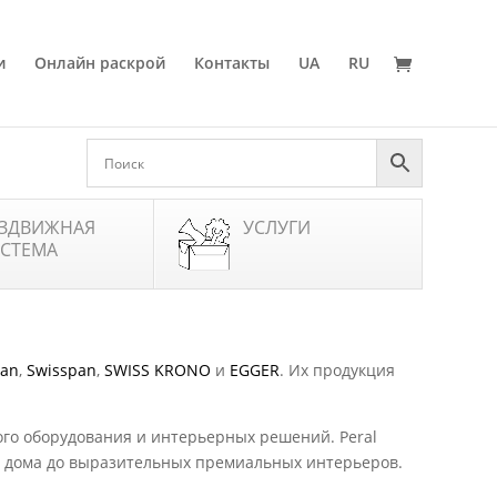
и
Онлайн раскрой
Контакты
UA
RU
ЗДВИЖНАЯ
УСЛУГИ
СТЕМА
pan
,
Swisspan
,
SWISS KRONO
и
EGGER
. Их продукция
ого оборудования и интерьерных решений. Peral
ля дома до выразительных премиальных интерьеров.