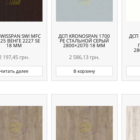
SWISSPAN SWI MFC
ДСП KRONOSPAN 1700
ДСП
325 ВЕНГЕ 2227 SE
PE СТАЛЬНОЙ СЕРЫЙ
18 ММ
2800×2070 18 ММ
28
2 197,45
грн.
2 586,13
грн.
Читать далее
В корзину