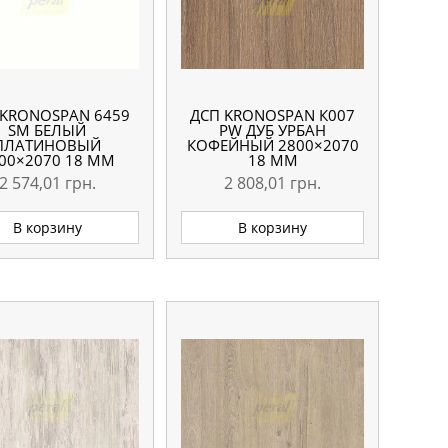
 KRONOSPAN 6459
ДСП KRONOSPAN К007
SM БЕЛЫЙ
PW ДУБ УРБАН
ПЛАТИНОВЫЙ
КОФЕЙНЫЙ 2800×2070
00×2070 18 ММ
18 ММ
2 574,01
грн.
2 808,01
грн.
В корзину
В корзину