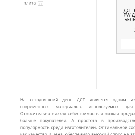
плита
31
ДСП 
PW 
БЕЛ
На сегодняшний день ДСП является одним из
современных материалов, используемых для
Относительно низкая себестоимость и низкая прода
больше покупателей. А простота в производст
популярность среди изготовителей. Оптимальное со
как качество и цена, обеспечило высокий спрос на эт