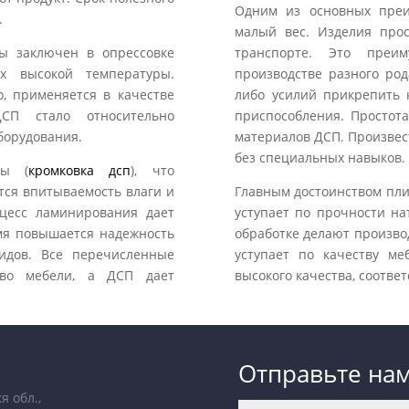
Одним из основных преи
.
малый вес. Изделия про
ты заключен в опрессовке
транспорте. Это преи
х высокой температуры.
производстве разного род
, применяется в качестве
либо усилий прикрепить 
СП стало относительно
приспособления. Простота
борудования.
материалов ДСП. Произвес
без специальных навыков. 
ты (
кромковка дсп
), что
тся впитываемость влаги и
Главным достоинством плит
оцесс ламинирования дает
уступает по прочности на
емя повышается надежность
обработке делают произво
идов. Все перечисленные
уступает по качеству м
тво мебели, а ДСП дает
высокого качества, соотв
Отправьте на
я обл.,