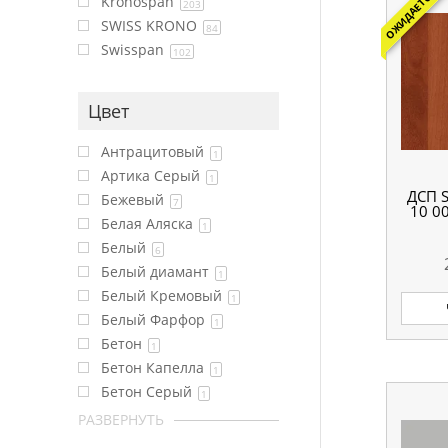
ОЖИДАЕТСЯ
Kronospan
203
SWISS KRONO
84
Swisspan
102
Цвет
Антрацитовый
1
Артика Серый
1
ДСП 
Бежевый
7
10 0
Белая Аляска
1
Белый
6
Белый диамант
1
Белый Кремовый
1
Белый Фарфор
1
Бетон
1
Бетон Капелла
1
Бетон Серый
1
РАЗВЕРНУТЬ