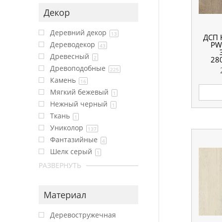
Декор
Деревний декор
13
ДСП 
PW
Дереводекор
43
Древесный
2
28
Древоподобные
225
Камень
16
Мягкий бежевый
1
Нежный черный
1
Ткань
1
Униколор
137
Фантазийные
4
Шелк серый
1
РАЗВЕРНУТЬ
Материал
Деревостружечная