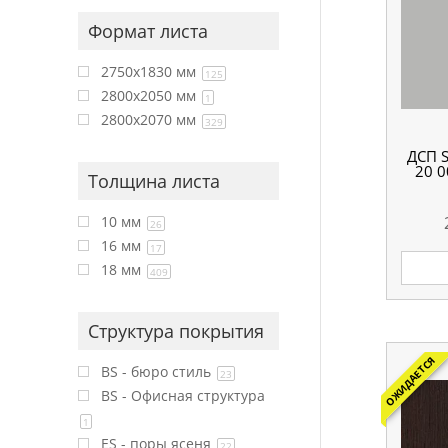
Формат листа
2750x1830 мм
125
2800x2050 мм
1
2800x2070 мм
329
ДСП 
20 0
Толщина листа
10 мм
26
16 мм
17
18 мм
409
Структура покрытия
ОЖИДАЕТСЯ
BS - бюро стиль
23
BS - Офисная структура
1
ES - поры ясеня
22