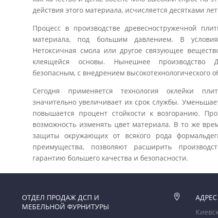
действия этого материала, исчисляется десятками лет
Процесс в производстве древесностружечной пли
материала, под большим давлением. В условия
Нетоксичная смола или другое связующее вещество
клеящейся основы. Нынешнее производство Д
безопасным, с внедрением высокотехнологического о
Сегодня применяется технология оклейки пли
значительно увеличивает их срок службы. Уменьшае
повышается процент стойкости к возгоранию. Пр
возможность изменять цвет материала. В то же вр
защиты окружающих от всякого рода формальдег
преимущества, позволяют расширить производс
гарантию большего качества и безопасности.
ОТДЕЛ ПРОДАЖ ДСП И

АДРЕС
МЕБЕЛЬНОЙ ФУРНИТУРЫ
Киевск