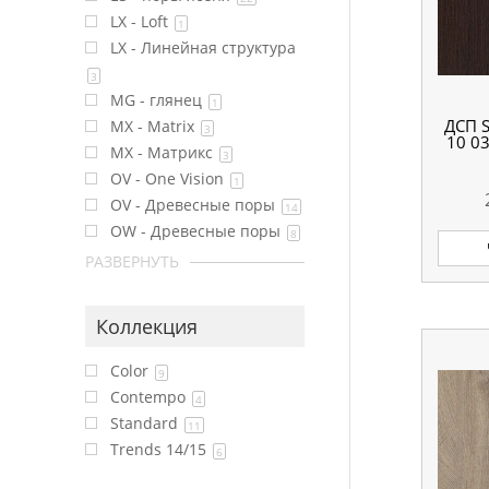
LX - Loft
1
LX - Линейная структура
3
MG - глянец
1
ДСП 
MX - Matrix
3
10 0
MX - Матрикс
3
OV - One Vision
1
OV - Древесные поры
14
OW - Древесные поры
8
РАЗВЕРНУТЬ
Коллекция
Color
9
Contempo
4
Standard
11
Trends 14/15
6