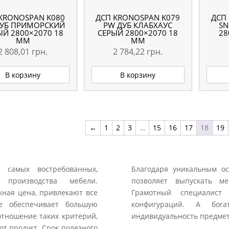
KRONOSPAN K080
ДСП KRONOSPAN K079
ДСП
ДУБ ПРИМОРСКИЙ
PW ДУБ КЛАБХАУС
SN
ЫЙ 2800×2070 18
СЕРЫЙ 2800×2070 18
28
ММ
ММ
2 808,01
грн.
2 784,22
грн.
В корзину
В корзину
←
1
2
3
…
15
16
17
18
19
 самых востребованных,
Благодаря уникальным ос
 производства мебели.
позволяет выпускать м
жная цена, привлекают все
Грамотный специалист
ве обеспечивает большую
конфигураций. А бога
отношение таких критерий,
индивидуальность предмет
от продукт. Срок полезного