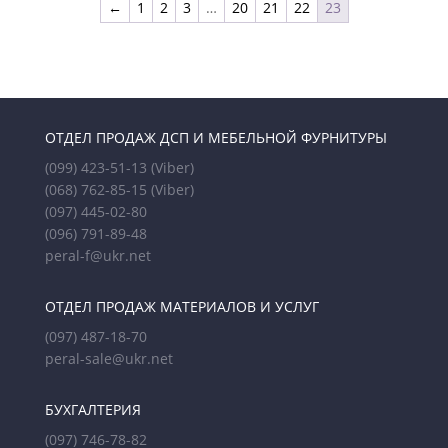
←
1
2
3
…
20
21
22
23
ОТДЕЛ ПРОДАЖ ДСП И МЕБЕЛЬНОЙ ФУРНИТУРЫ
(099) 423-51-13
(Viber)
(068) 762-85-15
(Viber)
(097) 445-02-80
(096) 791-89-48
peral-f@ukr.net
ОТДЕЛ ПРОДАЖ МАТЕРИАЛОВ И УСЛУГ
(097) 487-18-70
peral-sale@ukr.net
БУХГАЛТЕРИЯ
(097) 746-78-82