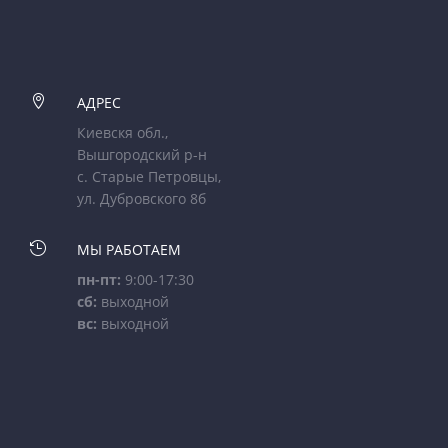

АДРЕС
Киевскя обл.,
Вышгородский р-н
с. Старые Петровцы,
ул. Дубровского 8б

МЫ РАБОТАЕМ
пн-пт:
9:00-17:30
сб:
выходной
вс:
выходной