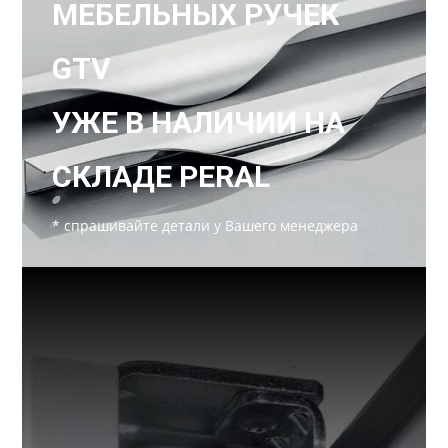
МЕБЕЛЬНЫХ РУЧЕК
GTV
УЖЕ В НАЛИЧИИ НА
СКЛАДЕ PERAL
* спрашивайте детали у Вашего менеджера
РАСПРОДАЖА
Невероятные цены на
комплектующие раздвижной
системы для шкафов купе!