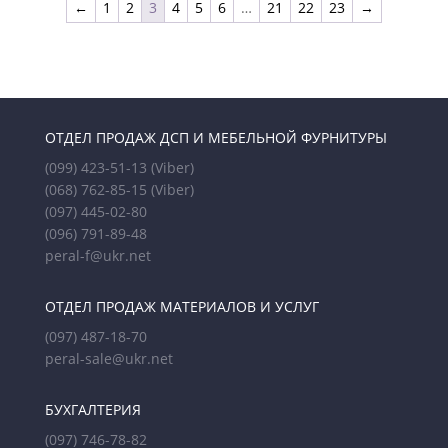
←
1
2
3
4
5
6
…
21
22
23
→
ОТДЕЛ ПРОДАЖ ДСП И МЕБЕЛЬНОЙ ФУРНИТУРЫ
(099) 423-51-13
(Viber)
(068) 762-85-15
(Viber)
(097) 445-02-80
(096) 791-89-48
peral-f@ukr.net
ОТДЕЛ ПРОДАЖ МАТЕРИАЛОВ И УСЛУГ
(097) 487-18-70
peral-sale@ukr.net
БУХГАЛТЕРИЯ
(097) 746-78-82