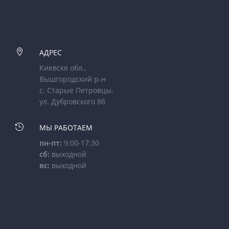

АДРЕС
Киевскя обл.,
Вышгородский р-н
с. Старые Петровцы,
ул. Дубровского 8б

МЫ РАБОТАЕМ
пн-пт:
9:00-17:30
сб:
выходной
вс:
выходной