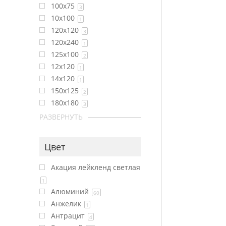
100x75
3
10x100
1
120x120
3
120x240
1
125x100
2
12x120
1
14x120
1
150x125
2
180x180
3
РАЗВЕРНУТЬ
Цвет
Акация лейкленд светлая
1
Алюминий
60
Анжелик
1
Антрацит
4