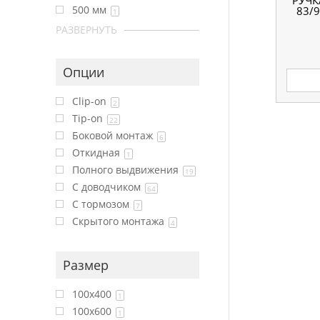
РУЧК
500 мм
83/9
1
РАЗВЕРНУТЬ
Опции
Clip-on
2
Tip-on
22
Боковой монтаж
6
Откидная
1
Полного выдвижения
19
С доводчиком
64
С тормозом
7
Скрытого монтажа
4
Размер
100x400
1
100x600
1