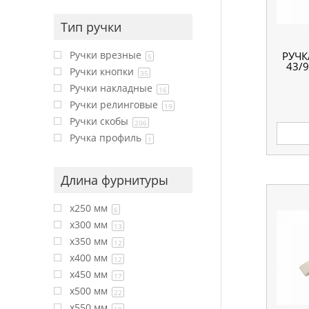
Тип ручки
Ручки врезные
РУЧК
5
43/9
Ручки кнопки
35
Ручки накладные
16
Ручки релинговые
19
Ручки скобы
206
Ручка профиль
1
Длина фурнитуры
x250 мм
6
x300 мм
13
x350 мм
12
x400 мм
12
x450 мм
17
x500 мм
22
x550 мм