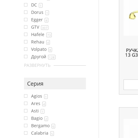
DC
1
Dorus
1
Egger
4
GTV
307
Hafele
73
Rehau
4
Volpato
РУЧК
8
13 G
Другой
128
РАЗВЕРНУТЬ
Серия
Agios
1
Ares
4
Asti
1
Bagio
2
Bergamo
6
Calabria
5