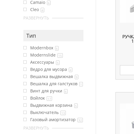
Camaio
6
Cleo
4
РАЗВЕРНУТЬ
Тип
РУЧК
1
Modernbox
6
Modernslide
15
Аксессуары
5
Ведро для мусора
4
Вешалка выдвижная
9
Вешалка для галстуков
1
Винт для ручки
6
Войлок
17
Выдвижная корзина
5
Выключатель
13
Газовый амортизатор
32
РАЗВЕРНУТЬ