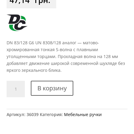
DN 83/128 G6 UN 8308/128 аналог — матово-
хромированная тонкая S-волна с плавными
утолщенными торцами. Прохладная волна на 128 мм
добавляет движение широкой современной шухляде без
яркого зеркального блика.
Количество
В корзину
товара
Ручка
мебельная
DN
Артикул:
36039
Категория:
Мебельные ручки
83/128
G6
UN