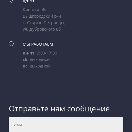

АДРЕС
Киевскя обл.,
Вышгородский р-н
с. Старые Петровцы,
ул. Дубровского 8б

МЫ РАБОТАЕМ
пн-пт:
9:00-17:30
сб:
выходной
вс:
выходной
Отправьте нам сообщение