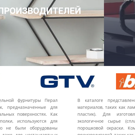
ПРОИЗВОДИТЕЛЕЙ
бельной фурнитуры Перал
В каталоге представле
к, предназначенные для
материалов, таких как ла
льных поверхностях. Как
пластик). Для изготов
полки, используются для
экологичное сырье (сп
но не были оборудованы
порошковой окраски. Ко
я даже для нестандартных
производителей, таких как 