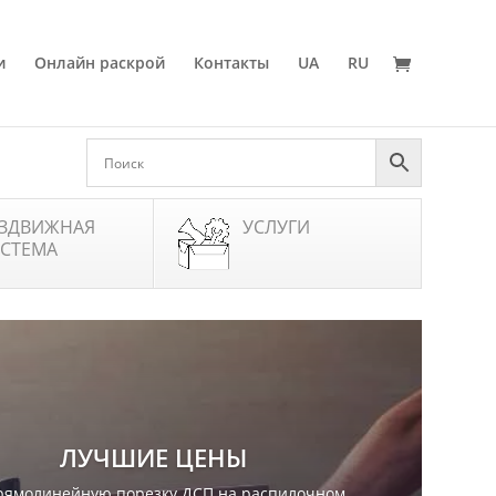
и
Онлайн раскрой
Контакты
UA
RU
ЗДВИЖНАЯ
УСЛУГИ
СТЕМА
ЛУЧШИЕ ЦЕНЫ
рямолинейную порезку ДСП на распилочном