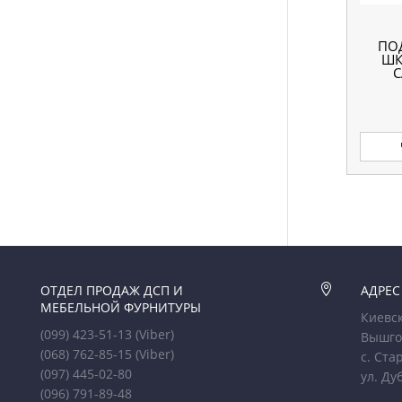
ПО
ШК
C
ОТДЕЛ ПРОДАЖ ДСП И

АДРЕС
МЕБЕЛЬНОЙ ФУРНИТУРЫ
Киевск
(099) 423-51-13
(Viber)
Вышго
(068) 762-85-15
(Viber)
с. Ста
(097) 445-02-80
ул. Ду
(096) 791-89-48