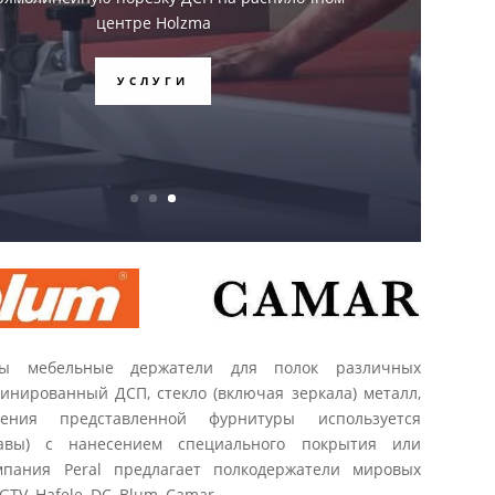
центре Holzma
УСЛУГИ
ны мебельные держатели для полок различных
минированный ДСП, стекло (включая зеркала) металл,
ления представленной фурнитуры используется
лавы) с нанесением специального покрытия или
мпания Peral предлагает полкодержатели мировых
GTV, Hafele, DC, Blum, Camar.