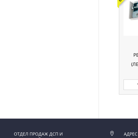
Р
(Л
ОТДЕЛ ПРОДАЖ ДСП И

АДРЕС