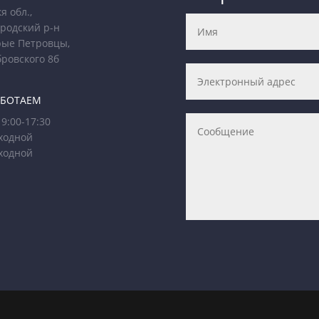
я обл.,
родский р-н
рые Петровцы,
бровского 8б
АБОТАЕМ
9:00-17:30
ходной
ходной