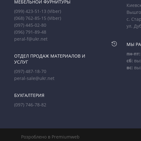
МЕБЕЛЬНОЙ ФУРНИТУРЫ
Киевск
(099) 423-51-13
(Viber)
Вышго
(068) 762-85-15
(Viber)
с. Ста
(097) 445-02-80
ул. Ду
(096) 791-89-48
peral-f@ukr.net

МЫ Р
пн-пт:
ОТДЕЛ ПРОДАЖ МАТЕРИАЛОВ И
сб:
вы
УСЛУГ
вс:
вы
(097) 487-18-70
peral-sale@ukr.net
БУХГАЛТЕРИЯ
(097) 746-78-82
Розроблено в Premiumweb