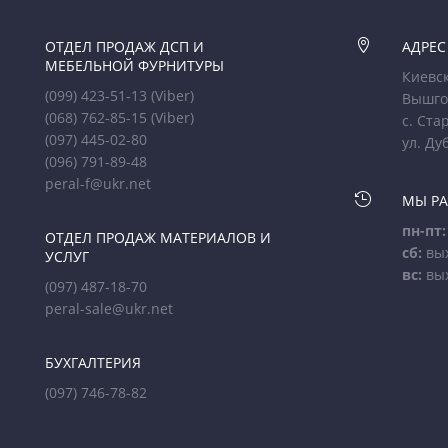
ОТДЕЛ ПРОДАЖ ДСП И

АДРЕС
МЕБЕЛЬНОЙ ФУРНИТУРЫ
Киевск
(099) 423-51-13
(Viber)
Вышго
(068) 762-85-15
(Viber)
с. Ста
(097) 445-02-80
ул. Ду
(096) 791-89-48
peral-f@ukr.net

МЫ Р
пн-пт:
ОТДЕЛ ПРОДАЖ МАТЕРИАЛОВ И
сб:
вы
УСЛУГ
вс:
вы
(097) 487-18-70
peral-sale@ukr.net
БУХГАЛТЕРИЯ
(097) 746-78-82