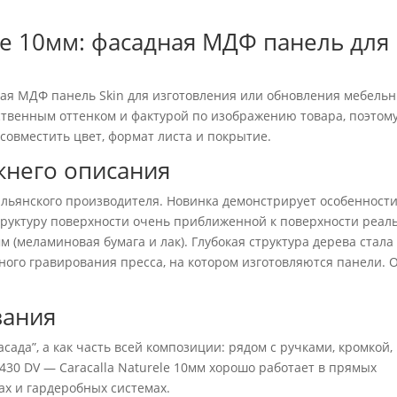
ele 10мм: фасадная МДФ панель для
я МДФ панель Skin для изготовления или обновления мебель
бственным оттенком и фактурой по изображению товара, поэтом
 совместить цвет, формат листа и покрытие.
жнего описания
альянского производителя. Новинка демонстрирует особенност
труктуру поверхности очень приближенной к поверхности реал
 (меламиновая бумага и лак). Глубокая структура дерева стала
ого гравирования пресса, на котором изготовляются панели. 
вания
асада”, а как часть всей композиции: рядом с ручками, кромкой,
30 DV — Caracalla Naturele 10мм хорошо работает в прямых
ах и гардеробных системах.