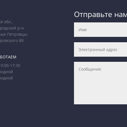
Отправьте на
я обл.,
родский р-н
рые Петровцы,
бровского 8б
АБОТАЕМ
9:00-17:30
ходной
ходной