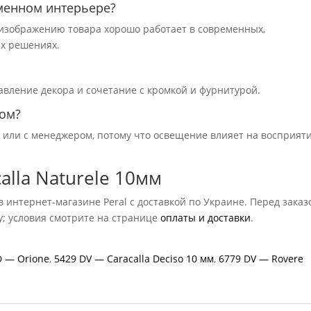
менном интерьере?
о изображению товара хорошо работает в современных,
х решениях.
авление декора и сочетание с кромкой и фурнитурой.
зом?
ю или с менеджером, потому что освещение влияет на восприят
alla Naturele 10мм
в интернет-магазине Peral с доставкой по Украине. Перед заказ
у; условия смотрите на странице
оплаты и доставки
.
D — Orione
,
5429 DV — Caracalla Deciso 10 мм
,
6779 DV — Rovere