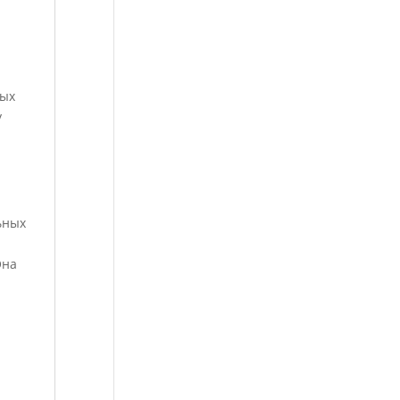
ных
у
и
ьных
Она