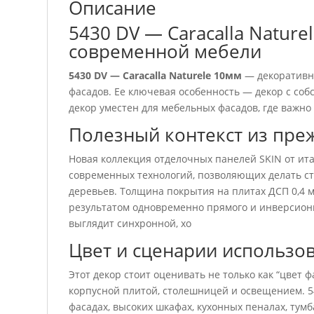
Описание
5430 DV — Caracalla Natur
современной мебели
5430 DV — Caracalla Naturele 10мм
— декоративна
фасадов. Ее ключевая особенность — декор с со
декор уместен для мебельных фасадов, где важно
Полезный контекст из пре
Новая коллекция отделочных панелей SKIN от ит
современных технологий, позволяющих делать с
деревьев. Толщина покрытия на плитах ДСП 0,4 мм
результатом одновременно прямого и инверсионн
выглядит синхронной, хо
Цвет и сценарии использо
Этот декор стоит оценивать не только как “цвет ф
корпусной плитой, столешницей и освещением. 54
фасадах, высоких шкафах, кухонных пеналах, тумб