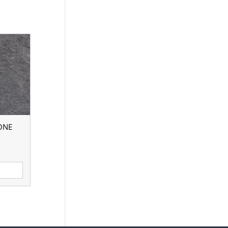
ONE
е