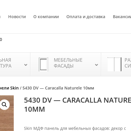
я
Новости
О компании
Оплата и доставка
Ваканси
80
ЬНАЯ
МЕБЕЛЬНЫЕ
РА
ТУРА
ФАСАДЫ
СИ
ели Skin
/ 5430 DV — Caracalla Naturele 10мм
5430 DV — CARACALLA NATURE
10ММ
Skin МДФ панель для мебельных фасадов: декор с