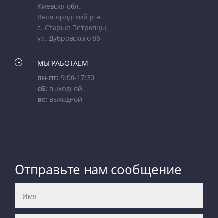
Киевскя обл.,
Вышгородский р-н
с. Старые Петровцы,
ул. Дубровского 8б

МЫ РАБОТАЕМ
пн-пт:
9:00-17:30
сб:
выходной
вс:
выходной
Отправьте нам сообщение