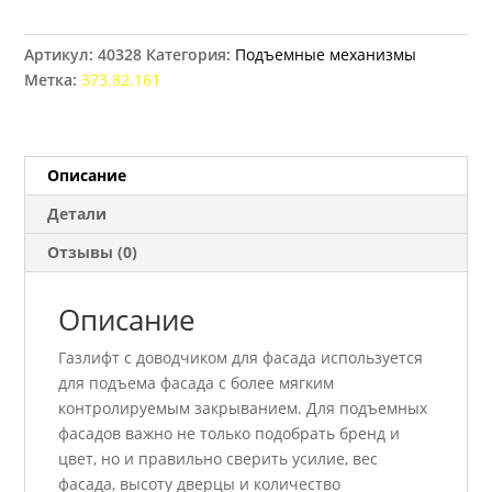
газовый
с
Артикул:
40328
Категория:
Подъемные механизмы
регулируемым
Метка:
373.82.161
доводчиком
Hafele
80N
Описание
Детали
Отзывы (0)
Описание
Газлифт с доводчиком для фасада используется
для подъема фасада с более мягким
контролируемым закрыванием. Для подъемных
фасадов важно не только подобрать бренд и
цвет, но и правильно сверить усилие, вес
фасада, высоту дверцы и количество