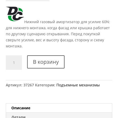
Нижний газовый амортизатор для усилие 60N:
для нижнего монтажа, когда фасад или крышка работает
по другому сценарию открывания. Перед покупкой
сверьте усилие, вес и высоту фасада, сторону и схему
монтажа.
Количество
В корзину
товара
Амортизатор
газовый
нижний
Артикул:
37267
Категория:
Подъемные механизмы
DC
60N
Описание
Детали