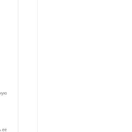
жную
ь ее