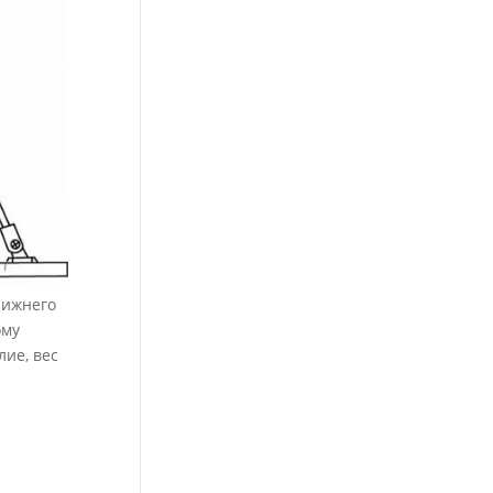
нижнего
ому
ие, вес