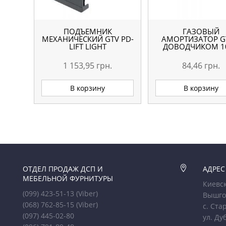
ПОДЪЕМНИК
ГАЗОВЫЙ
МЕХАНИЧЕСКИЙ GTV PD-
АМОРТИЗАТОР G
LIFT LIGHT
ДОВОДЧИКОМ 1
1 153,95
грн.
84,46
грн.
В корзину
В корзину
ОТДЕЛ ПРОДАЖ ДСП И

АДРЕС
МЕБЕЛЬНОЙ ФУРНИТУРЫ
Киевск
(099) 423-51-13
(Viber)
Вышго
(068) 762-85-15
(Viber)
с. Ста
(097) 445-02-80
ул. Ду