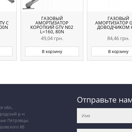
ГАЗОВЫЙ
ГАЗОВЫЙ
TV С
АМОРТИЗАТОР
АМОРТИЗАТОР G
00N
КОРОТКИЙ GTV N02
ДОВОДЧИКОМ 
L=160, 80N
49,04
грн.
84,46
грн.
В корзину
В корзину
Отправьте на
я обл.,
родский р-н
рые Петровцы,
бровского 8б