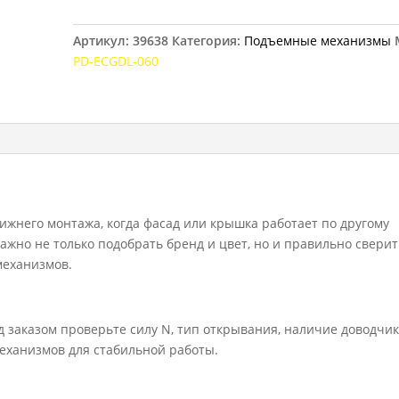
газовый
амортизатор
Артикул:
39638
Категория:
Подъемные механизмы
GTV
PD-ECGDL-060
60N
ижнего монтажа, когда фасад или крышка работает по другому
жно не только подобрать бренд и цвет, но и правильно сверит
механизмов.
 заказом проверьте силу N, тип открывания, наличие доводчик
еханизмов для стабильной работы.