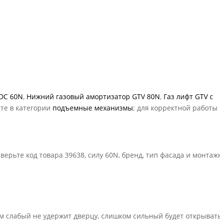
DC 60N
,
Нижний газовый амортизатор GTV 80N
,
Газ лифт GTV с
ите в категории
подъемные механизмы
; для корректной работы
ерьте код товара 39638, силу 60N, бренд, тип фасада и монта
м слабый не удержит дверцу, слишком сильный будет открыват