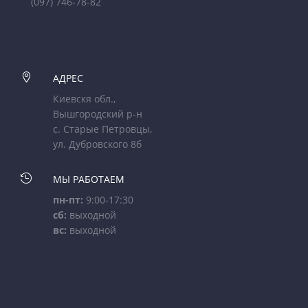
(097) 746-78-82

АДРЕС
Киевскя обл.,
Вышгородский р-н
с. Старые Петровцы,
ул. Дубровского 8б

МЫ РАБОТАЕМ
пн-пт:
9:00-17:30
сб:
выходной
вс:
выходной