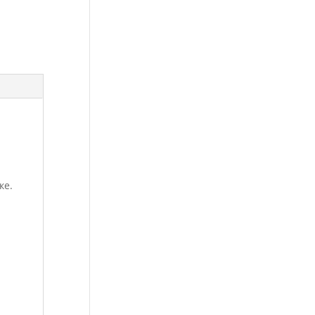
л
ке.