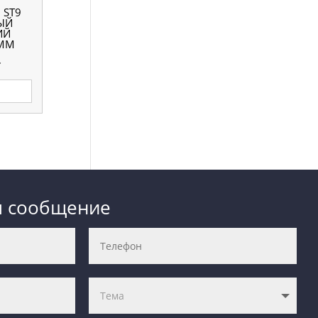
 ST9
ЫЙ
ИЙ
 ММ
.
м сообщение