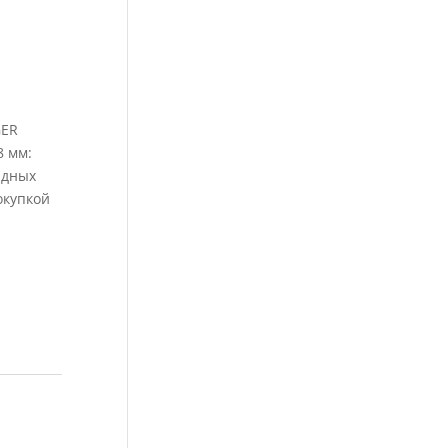
GER
8 мм:
адных
окупкой