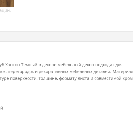
Хантон
Темный
2800x2070
18
мм
б Хантон Темный в декоре мебельный декор подходит для
олок, перегородок и декоративных мебельных деталей. Материа
ктуре поверхности, толщине, формату листа и совместимой кром
ый