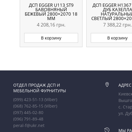
ДСП EGGER U113 ST9
ДСП EGGER H1367
БАВОВНЯНЫЙ
ДУБ КАЗЕЛЛ
БЕЖЕВЫЙ 2800×2070 18
НАТУРАЛЬНЫ
ММ
СВЕТЛЫЙ 2800×20
ММ
4 208,16
грн.
7 388,22
грн.
В корзину
В корзину
ОТДЕЛ ПРОДАЖ ДСП И

АДРЕС
МЕБЕЛЬНОЙ ФУРНИТУРЫ
Киевск
(099) 423-51-13
(Viber)
Вышго
(068) 762-85-15
(Viber)
с. Ста
(097) 445-02-80
ул. Ду
(096) 791-89-48
peral-f@ukr.net

МЫ Р