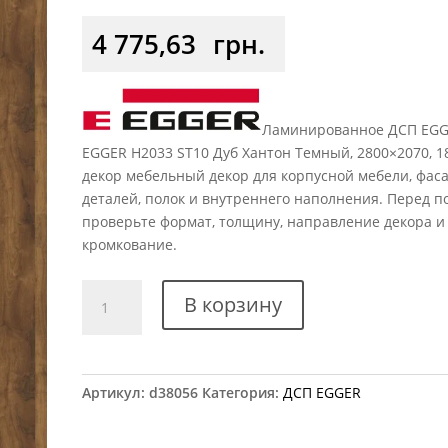
4 775,63
грн.
Ламинированное ДСП EG
EGGER H2033 ST10 Дуб Хантон Темный, 2800×2070, 1
декор мебельный декор для корпусной мебели, фас
деталей, полок и внутреннего наполнения. Перед п
проверьте формат, толщину, направление декора и
кромкование.
Количество
В корзину
товара
ДСП
EGGER
H2033
Артикул:
d38056
Категория:
ДСП EGGER
ST10
Дуб