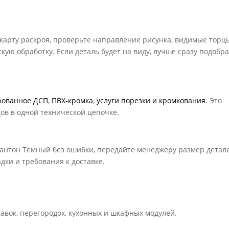
 карту раскроя, проверьте направление рисунка, видимые торц
кую обработку. Если деталь будет на виду, лучше сразу подобр
рованное ДСП
,
ПВХ-кромка
,
услуги порезки и кромкования
. Это
цов в одной технической цепочке.
антон Темный без ошибки, передайте менеджеру размер детале
дки и требования к доставке.
тавок, перегородок, кухонных и шкафных модулей.