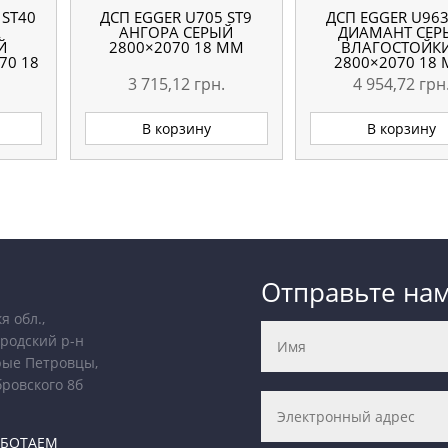
 ST40
ДСП EGGER U705 ST9
ДСП EGGER U963
А
АНГОРА СЕРЫЙ
ДИАМАНТ СЕР
Й
2800×2070 18 ММ
ВЛАГОСТОЙК
70 18
2800×2070 18
3 715,12
грн.
4 954,72
грн
В корзину
В корзину
Отправьте на
я обл.,
родский р-н
рые Петровцы,
бровского 8б
АБОТАЕМ