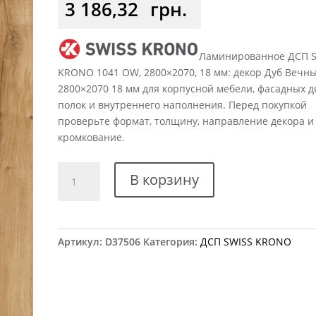
3 186,32
грн.
Ламинированное ДСП 
KRONO 1041 OW, 2800×2070, 18 мм: декор Дуб Вечн
2800×2070 18 мм для корпусной мебели, фасадных д
полок и внутреннего наполнения. Перед покупкой
проверьте формат, толщину, направление декора и
кромкование.
Количество
В корзину
товара
ДСП
SWISS
KRONO
Артикул:
D37506
Категория:
ДСП SWISS KRONO
1041
OW
Дуб
Вечный
2800×2070