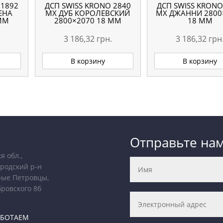
 1892
ДСП SWISS KRONO 2840
ДСП SWISS KRONO
ЕНА
MX ДУБ КОРОЛЕВСКИЙ
MX ДЖАННИ 2800
 ММ
2800×2070 18 ММ
18 ММ
3 186,32
грн.
3 186,32
грн
В корзину
В корзину
Отправьте на
я обл.,
родский р-н
рые Петровцы,
бровского 8б
АБОТАЕМ