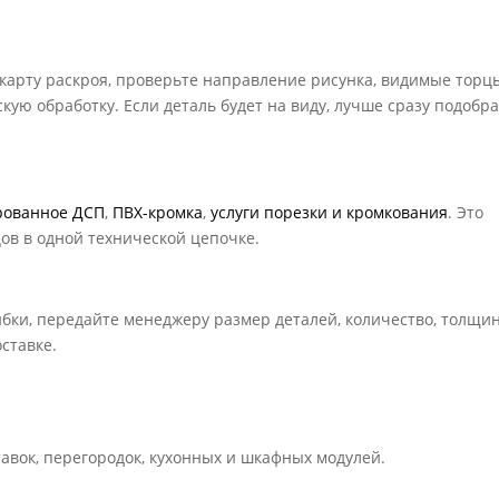
 карту раскроя, проверьте направление рисунка, видимые торц
кую обработку. Если деталь будет на виду, лучше сразу подобр
рованное ДСП
,
ПВХ-кромка
,
услуги порезки и кромкования
. Это
цов в одной технической цепочке.
ки, передайте менеджеру размер деталей, количество, толщин
ставке.
тавок, перегородок, кухонных и шкафных модулей.