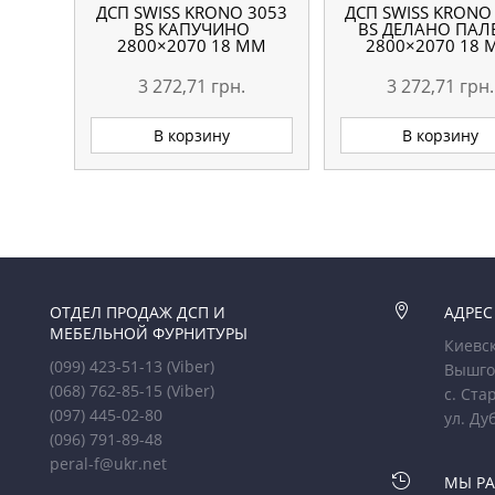
ДСП SWISS KRONO 3053
ДСП SWISS KRONO
BS КАПУЧИНО
BS ДЕЛАНО ПАЛ
2800×2070 18 ММ
2800×2070 18
3 272,71
грн.
3 272,71
грн.
В корзину
В корзину
ОТДЕЛ ПРОДАЖ ДСП И

АДРЕС
МЕБЕЛЬНОЙ ФУРНИТУРЫ
Киевск
(099) 423-51-13
(Viber)
Вышго
(068) 762-85-15
(Viber)
с. Ста
(097) 445-02-80
ул. Ду
(096) 791-89-48
peral-f@ukr.net

МЫ Р