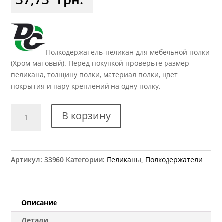
Полкодержатель-пеликан для мебельной полки
(Хром матовый). Перед покупкой проверьте размер
пеликана, толщину полки, материал полки, цвет
покрытия и пару креплений на одну полку.
Количество
В корзину
товара
Крепеж
для
полок
Артикул:
33960
Категории:
Пеликаны
,
Полкодержатели
"пеликан"
МР
4008
Описание
Детали