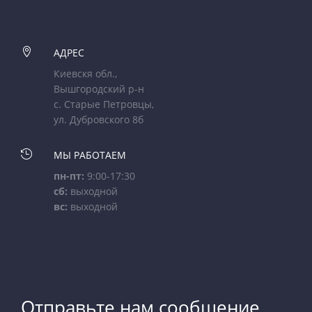

АДРЕС
Киевскя обл.,
Вышгородский р-н
с. Старые Петровцы,
ул. Дубровского 8б

МЫ РАБОТАЕМ
пн-пт:
9:00-17:30
сб:
выходной
вс:
выходной
Отправьте нам сообщение