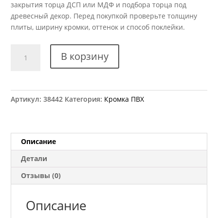
закрытия торца ДСП или МДФ и подбора торца под
древесный декор. Перед покупкой проверьте толщину
плиты, ширину кромки, оттенок и способ поклейки.
Количество
В корзину
товара
Кромка
ПВХ
Kromag
Артикул:
38442
Категория:
Кромка ПВХ
15.11
Дуб
Амари
22x2
Описание
мм
Детали
Отзывы (0)
Описание