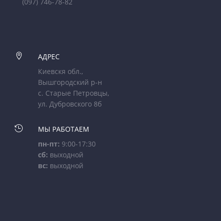
(097) 746-78-82

АДРЕС
Киевскя обл.,
Вышгородский р-н
с. Старые Петровцы,
ул. Дубровского 8б

МЫ РАБОТАЕМ
пн-пт:
9:00-17:30
сб:
выходной
вс:
выходной