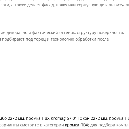
лаги, а также делает фасад, полку или корпусную деталь визуал
е декора, но и фактический оттенок, структуру поверхности,
м подбирают под торец и технологию обработки после
мбо 22×2 мм
,
Кромка ПВХ Kromag 57.01 Юкон 22×2 мм
,
Кромка П
 варианты смотрите в категории
кромка ПВХ
; для подбора компл