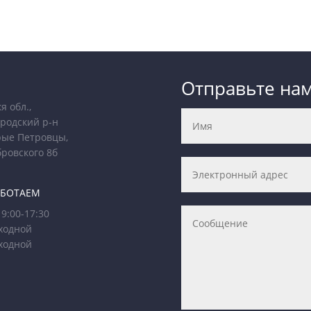
Отправьте на
я обл.,
родский р-н
рые Петровцы,
бровского 8б
АБОТАЕМ
9:00-17:30
ходной
ходной