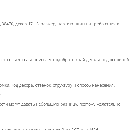
 38470, декор 17.16, размер, партию плиты и требования к
его от износа и помогает подобрать край детали под основной
ки, код декора, оттенок, структуру и способ нанесения.
?
ости могут давать небольшую разницу, поэтому желательно
 столешниц и корпусных деталей из ДСП или МДФ.