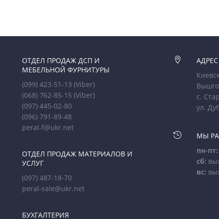
ОТДЕЛ ПРОДАЖ ДСП И

АДРЕС
МЕБЕЛЬНОЙ ФУРНИТУРЫ
Киевск
(099) 423-51-13
(Viber)
Вышго
(068) 762-85-15
(Viber)
с. Ста
(097) 445-02-80
ул. Ду
(096) 791-89-48
peral-f@ukr.net

МЫ Р
пн-пт:
ОТДЕЛ ПРОДАЖ МАТЕРИАЛОВ И
сб:
вы
УСЛУГ
вс:
вы
(097) 487-18-70
peral-sale@ukr.net
БУХГАЛТЕРИЯ