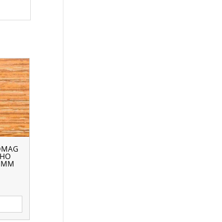
OMAG
АНО
6 ММ