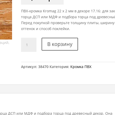
ПВХ-кромка Kromag 22 x 2 мм в декоре 17.16: для з
торца ДСП или МДФ и подбора торца под древесный
Перед покупкой проверьте толщину плиты, ширину
оттенок и способ поклейки.
Количество
В корзину
товара
Кромка
ПВХ
Kromag
Артикул:
38470
Категория:
Кромка ПВХ
17.16
Орех
Тиеполо
22x2
мм
орца ДСП или МДФ и подбора торца под древесный декор. Она