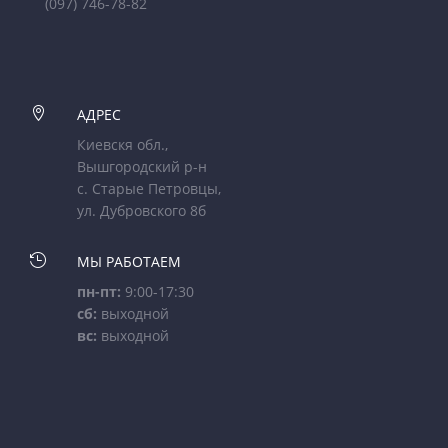
(097) 746-78-82

АДРЕС
Киевскя обл.,
Вышгородский р-н
с. Старые Петровцы,
ул. Дубровского 8б

МЫ РАБОТАЕМ
пн-пт:
9:00-17:30
сб:
выходной
вс:
выходной