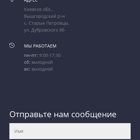
Киевскя обл.,
Вышгородский р-н
с. Старые Петровцы,
ул. Дубровского 8б

МЫ РАБОТАЕМ
пн-пт:
9:00-17:30
сб:
выходной
вс:
выходной
Отправьте нам сообщение