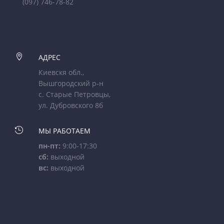
(097) 746-78-82

АДРЕС
Киевскя обл.,
Вышгородский р-н
с. Старые Петровцы,
ул. Дубровского 8б

МЫ РАБОТАЕМ
пн-пт:
9:00-17:30
сб:
выходной
вс:
выходной