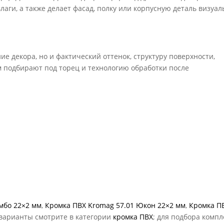
лаги, а также делает фасад, полку или корпусную деталь визуал
е декора, но и фактический оттенок, структуру поверхности,
м подбирают под торец и технологию обработки после
мбо 22×2 мм
,
Кромка ПВХ Kromag 57.01 Юкон 22×2 мм
,
Кромка П
 варианты смотрите в категории
кромка ПВХ
; для подбора компл