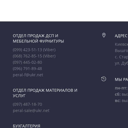
ОТДЕЛ ПРОДАЖ ДСП И

АДРЕС
МЕБЕЛЬНОЙ ФУРНИТУРЫ
Киевск
(099) 423-51-13
(Viber)
Вышго
(068) 762-85-15
(Viber)
с. Ста
(097) 445-02-80
ул. Ду
(096) 791-89-48
peral-f@ukr.net

МЫ Р
пн-пт:
ОТДЕЛ ПРОДАЖ МАТЕРИАЛОВ И
сб:
вы
УСЛУГ
вс:
вы
(097) 487-18-70
peral-sale@ukr.net
БУХГАЛТЕРИЯ