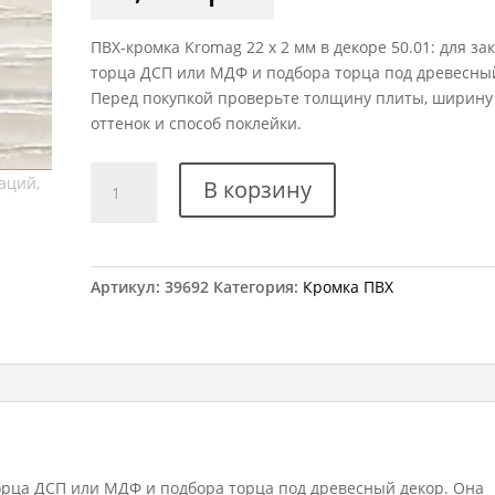
ПВХ-кромка Kromag 22 x 2 мм в декоре 50.01: для з
торца ДСП или МДФ и подбора торца под древесный
Перед покупкой проверьте толщину плиты, ширину
оттенок и способ поклейки.
Количество
В корзину
товара
Кромка
ПВХ
Kromag
Артикул:
39692
Категория:
Кромка ПВХ
50.01
Симфония
22x2
мм
орца ДСП или МДФ и подбора торца под древесный декор. Она