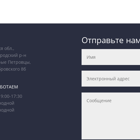
Отправьте на
я обл.,
родский р-н
рые Петровцы,
бровского 8б
АБОТАЕМ
9:00-17:30
ходной
ходной