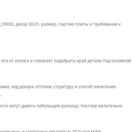
 39692, декор 50.01, размер, партию плиты и требования к
его от износа и помогает подобрать край детали под основной
ки, код декора, оттенок, структуру и способ нанесения.
?
ости могут давать небольшую разницу, поэтому желательно
 столешниц и корпусных деталей из ДСП или МДФ.