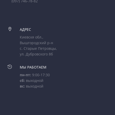
(097) 746-78-82

АДРЕС
Киевскя обл.,
Вышгородский р-н
с. Старые Петровцы,
ул. Дубровского 8б

МЫ РАБОТАЕМ
пн-пт:
9:00-17:30
сб:
выходной
вс:
выходной