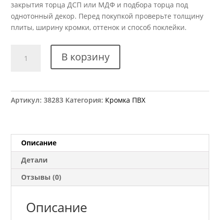
закрытия торца ДСП или МДФ и подбора торца под
однотонный декор. Перед покупкой проверьте толщину
плиты, ширину кромки, оттенок и способ поклейки.
Количество
В корзину
товара
Кромка
ПВХ
Kromag
Артикул:
38283
Категория:
Кромка ПВХ
501.04
Белый
глянец
22x2
Описание
мм
Детали
Отзывы (0)
Описание