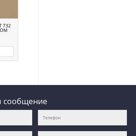
 732
КОМ
е
м сообщение