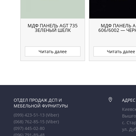
МДФ ПАНЕЛЬ AGT 735
МДФ ПАНЕЛЬ A
ЗЕЛЕНЫЙ ШЕЛК
606/6002 — ЧЕР
Читать далее
Читать далее
ОТДЕЛ ПРОДАЖ ДСП И

АДРЕС
МЕБЕЛЬНОЙ ФУРНИТУРЫ
Киевск
(099) 423-51-13
(Viber)
Вышго
(068) 762-85-15
(Viber)
с. Ста
(097) 445-02-80
ул. Ду
(096) 791-89-48