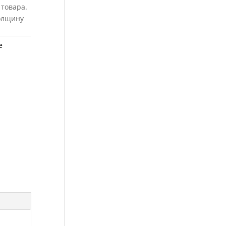
товара.
толщину
е