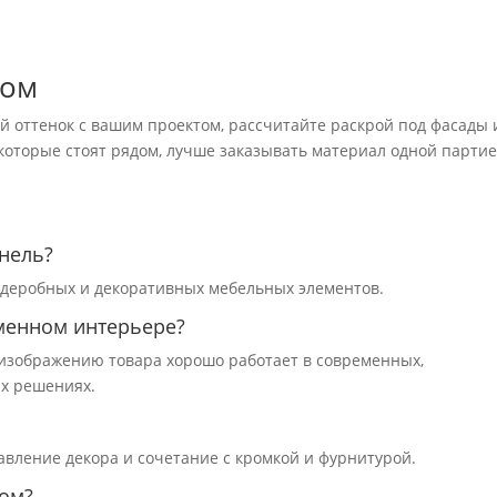
зом
ий оттенок с вашим проектом, рассчитайте раскрой под фасады 
 которые стоят рядом, лучше заказывать материал одной партие
нель?
ардеробных и декоративных мебельных элементов.
менном интерьере?
о изображению товара хорошо работает в современных,
х решениях.
авление декора и сочетание с кромкой и фурнитурой.
зом?