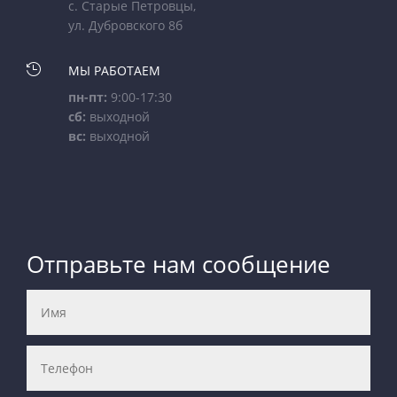
с. Старые Петровцы,
ул. Дубровского 8б

МЫ РАБОТАЕМ
пн-пт:
9:00-17:30
сб:
выходной
вс:
выходной
Отправьте нам сообщение