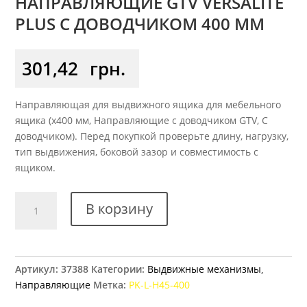
НАПРАВЛЯЮЩИЕ GTV VERSALITE
PLUS С ДОВОДЧИКОМ 400 ММ
301,42
грн.
Направляющая для выдвижного ящика для мебельного
ящика (x400 мм, Направляющие с доводчиком GTV, С
доводчиком). Перед покупкой проверьте длину, нагрузку,
тип выдвижения, боковой зазор и совместимость с
ящиком.
Количество
В корзину
товара
Направляющие
GTV
Versalite
Артикул:
37388
Категории:
Выдвижные механизмы
,
Plus
Направляющие
Метка:
PK-L-H45-400
с