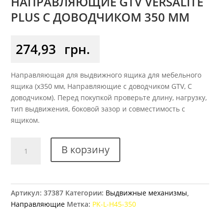
НАПРАВЛЯЮЩИЕ GTV VERSALITE
PLUS С ДОВОДЧИКОМ 350 ММ
274,93
грн.
Направляющая для выдвижного ящика для мебельного
ящика (x350 мм, Направляющие с доводчиком GTV, С
доводчиком). Перед покупкой проверьте длину, нагрузку,
тип выдвижения, боковой зазор и совместимость с
ящиком.
Количество
В корзину
товара
Направляющие
GTV
Versalite
Артикул:
37387
Категории:
Выдвижные механизмы
,
Plus
Направляющие
Метка:
PK-L-H45-350
с