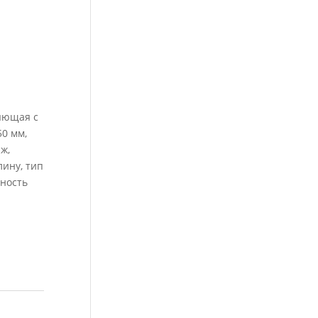
яющая с
50 мм,
ж,
лину, тип
чность