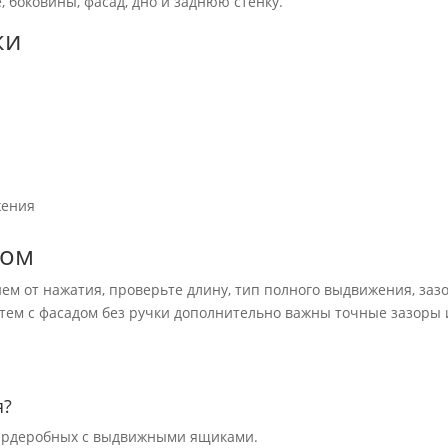
, боковины, фасад, дно и заднюю стенку.
ки
жения
зом
ем от нажатия, проверьте длину, тип полного выдвижения, заз
истем с фасадом без ручки дополнительно важны точные зазоры 
я?
 гардеробных с выдвижными ящиками.