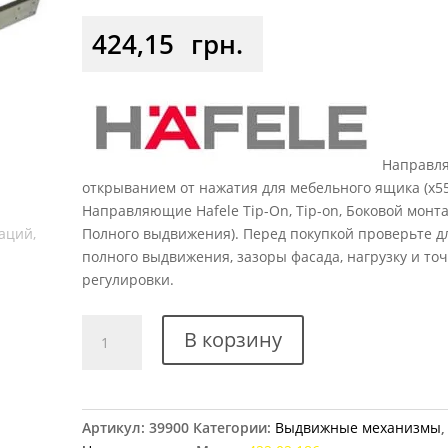
424,15
грн.
Направл
открыванием от нажатия для мебельного ящика (x5
Направляющие Hafele Tip-On, Tip-on, Боковой монта
Полного выдвижения). Перед покупкой проверьте д
полного выдвижения, зазоры фасада, нагрузку и то
регулировки.
Количество
В корзину
товара
Направляющие
шариковые
Hafele
Артикул:
39900
Категории:
Выдвижные механизмы
,
550