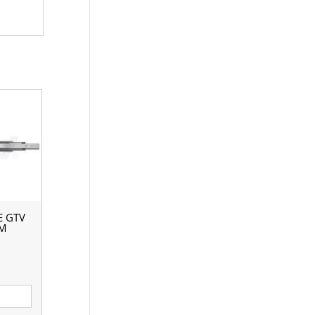
 GTV
ММ