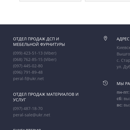
ОТДЕЛ ПРОДАЖ ДСП И

АДРЕС
МЕБЕЛЬНОЙ ФУРНИТУРЫ
Киевск
(099) 423-51-13
(Viber)
Вышго
(068) 762-85-15
(Viber)
с. Ста
(097) 445-02-80
ул. Ду
(096) 791-89-48
peral-f@ukr.net

МЫ Р
пн-пт:
ОТДЕЛ ПРОДАЖ МАТЕРИАЛОВ И
сб:
вы
УСЛУГ
вс:
вы
(097) 487-18-70
peral-sale@ukr.net