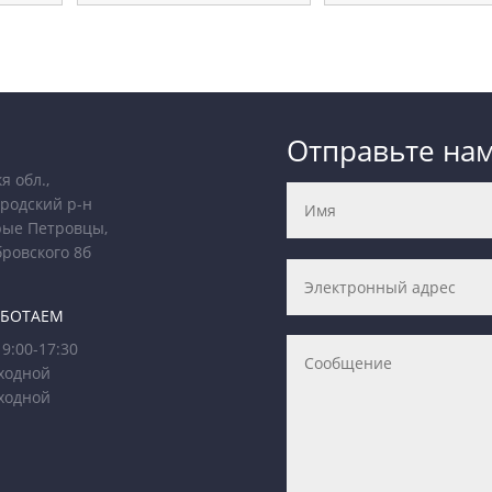
Отправьте на
я обл.,
родский р-н
рые Петровцы,
бровского 8б
АБОТАЕМ
9:00-17:30
ходной
ходной